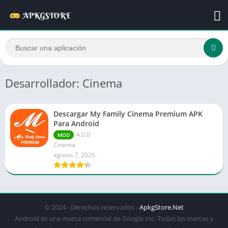
Desarrollador: Cinema
Descargar My Family Cinema Premium APK
Para Android
4.0.0
MOD
Cinema
agosto 7, 2026
© 2024 - Derechos reservados -
ApkgStore.Net
Android es una marca comercial de Google Inc. Todas las marcas y