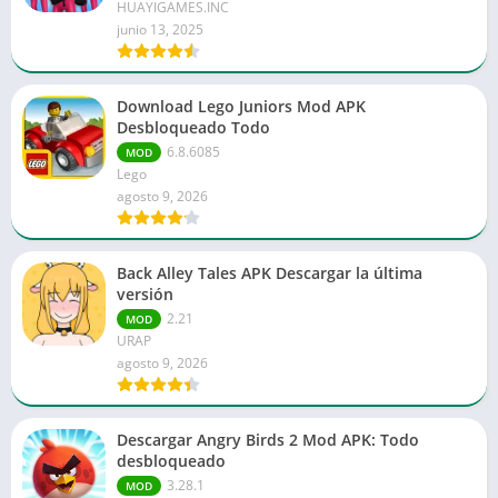
HUAYIGAMES.INC
junio 13, 2025
Download Lego Juniors Mod APK
Desbloqueado Todo
6.8.6085
MOD
Lego
agosto 9, 2026
Back Alley Tales APK Descargar la última
versión
2.21
MOD
URAP
agosto 9, 2026
Descargar Angry Birds 2 Mod APK: Todo
desbloqueado
3.28.1
MOD