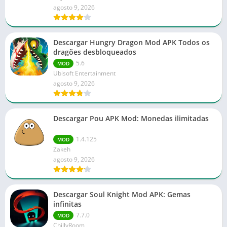
agosto 9, 2026
Descargar Hungry Dragon Mod APK Todos os
dragões desbloqueados
5.6
MOD
Ubisoft Entertainment
agosto 9, 2026
Descargar Pou APK Mod: Monedas ilimitadas
1.4.125
MOD
Zakeh
agosto 9, 2026
Descargar Soul Knight Mod APK: Gemas
infinitas
7.7.0
MOD
ChillyRoom