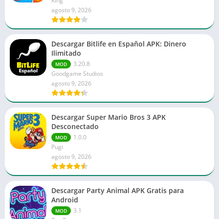
King
agosto 9, 2026
Descargar Bitlife en Español APK: Dinero
Ilimitado
3.20.8
MOD
Goodgame Studios
agosto 9, 2026
Descargar Super Mario Bros 3 APK
Desconectado
1.0.0
MOD
Pugi
agosto 9, 2026
Descargar Party Animal APK Gratis para
Android
3.1
MOD