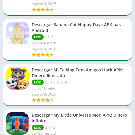
agosto 9, 2026
Descargar Banana Cat Happy Days APK para
Android
1.0.5
MOD
question.mark
agosto 9, 2026
Descargar Mi Talking Tom Amigos Hack APK:
Dinero Ilimitado
26.1.9.18968
MOD
Outfit7 Limited
agosto 9, 2026
Descargar My Little Universe Mod APK: Dinero
infinito
2.17.2
MOD
SayGames Ltd