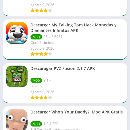
agosto 9, 2026
Descargar My Talking Tom Hack Monedas y
Diamantes Infinitos APK
25.4.3.6961
MOD
Outfit7 Limited
agosto 9, 2026
Descaragar PVZ Fusion 2.1.7 APK
2.1.7
MOD
BlueFly
agosto 9, 2026
Descargar Who’s Your Daddy?! Mod APK Gratis
1.0.1.220
MOD
Evil Tortilla Games Incorporated