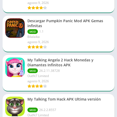
agosto 9, 2026
Descargar Pumpkin Panic Mod APK Gemas
infinitas
1.1
MOD
Bilalaika
agosto 9, 2026
My Talking Angela 2 Hack Monedas y
Diamantes Infinitos APK
26.2.11.38728
MOD
Outfit7 Limited
agosto 9, 2026
My Talking Tom Hack APK Ultima versión
26.2.2.8557
MOD
Outfit7 Limited