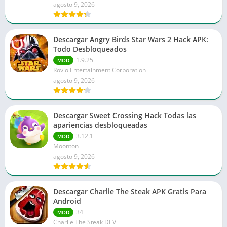
agosto 9, 2026
Descargar Angry Birds Star Wars 2 Hack APK:
Todo Desbloqueados
1.9.25
MOD
Rovio Entertainment Corporation
agosto 9, 2026
Descargar Sweet Crossing Hack Todas las
apariencias desbloqueadas
3.12.1
MOD
Moonton
agosto 9, 2026
Descargar Charlie The Steak APK Gratis Para
Android
34
MOD
Charlie The Steak DEV