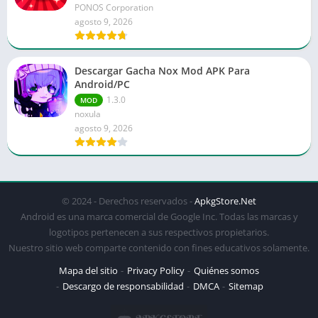
PONOS Corporation
agosto 9, 2026
Descargar Gacha Nox Mod APK Para
Android/PC
1.3.0
MOD
noxula
agosto 9, 2026
© 2024 - Derechos reservados -
ApkgStore.Net
Android es una marca comercial de Google Inc. Todas las marcas y
logotipos pertenecen a sus respectivos propietarios.
Nuestro sitio web comparte contenido con fines educativos solamente.
Mapa del sitio
Privacy Policy
Quiénes somos
Descargo de responsabilidad
DMCA
Sitemap