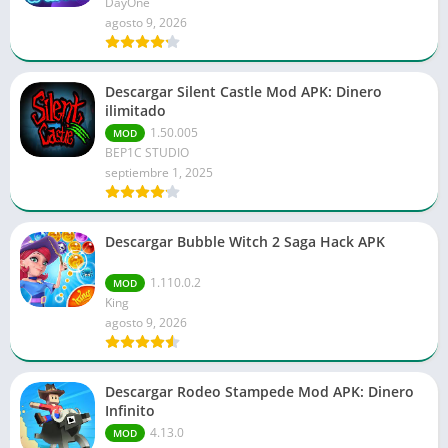
DayOne
agosto 9, 2026
Descargar Silent Castle Mod APK: Dinero
ilimitado
1.50.005
MOD
BEP1C STUDIO
septiembre 1, 2025
Descargar Bubble Witch 2 Saga Hack APK
1.110.0.2
MOD
King
agosto 9, 2026
Descargar Rodeo Stampede Mod APK: Dinero
Infinito
4.13.0
MOD