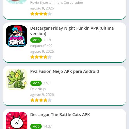
Rovio Entertainment Corporation
agosto 9, 2026
Descargar Friday Night Funkin APK (Ultima
versión)
1.1.9
MOD
ninjamuffin99
agosto 9, 2026
PvZ Fusion Niejo APK para Android
2.5.1
MOD
Dev Niejo
agosto 9, 2026
Descargar The Battle Cats APK
14.3.1
MOD