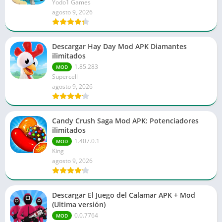
Yodo1 Games
agosto 9, 2026
Descargar Hay Day Mod APK Diamantes
ilimitados
1.85.283
MOD
Supercell
agosto 9, 2026
Candy Crush Saga Mod APK: Potenciadores
ilimitados
1.407.0.1
MOD
King
agosto 9, 2026
Descargar El Juego del Calamar APK + Mod
(Ultima versión)
0.0.7764
MOD