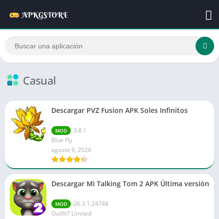
Casual
Descargar PVZ Fusion APK Soles Infinitos
3.8.1
MOD
Blue Fly
agosto 9, 2026
Descargar Mi Talking Tom 2 APK Última versión
26.3.1.24748
MOD
Outfit7 Limited