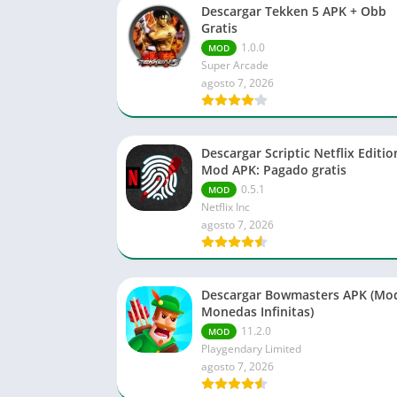
Descargar Tekken 5 APK + Obb
Gratis
1.0.0
MOD
Super Arcade
agosto 7, 2026
Descargar Scriptic Netflix Editio
Mod APK: Pagado gratis
0.5.1
MOD
Netflix Inc
agosto 7, 2026
Descargar Bowmasters APK (Mo
Monedas Infinitas)
11.2.0
MOD
Playgendary Limited
agosto 7, 2026