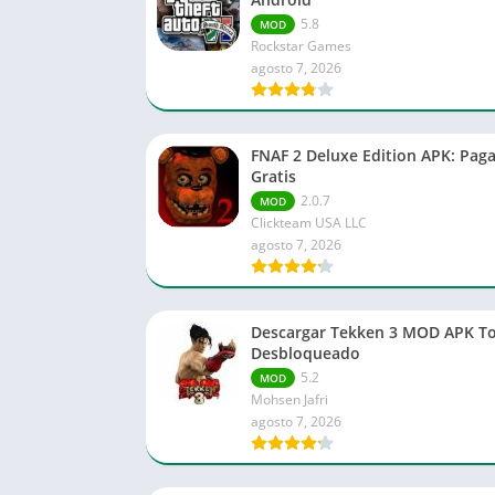
5.8
MOD
Rockstar Games
agosto 7, 2026
FNAF 2 Deluxe Edition APK: Pag
Gratis
2.0.7
MOD
Clickteam USA LLC
agosto 7, 2026
Descargar Tekken 3 MOD APK T
Desbloqueado
5.2
MOD
Mohsen Jafri
agosto 7, 2026