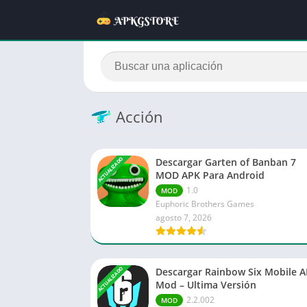
Acción
ACTUALIZADO
Descargar Garten of Banban 7
MOD APK Para Android
1.0
MOD
Euphoric Brothers Games
agosto 7, 2026
ACTUALIZADO
Descargar Rainbow Six Mobile 
Mod – Ultima Versión
2.2.002
MOD