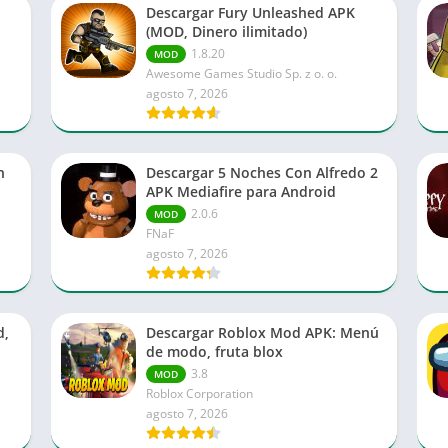
Descargar Fury Unleashed APK
(MOD, Dinero ilimitado)
1.8.20
MOD
Awesome Games Studio Sp. z o. o.
agosto 7, 2026
n
Descargar 5 Noches Con Alfredo 2
APK Mediafire para Android
2.0.6
MOD
FNaF
agosto 7, 2026
d,
Descargar Roblox Mod APK: Menú
de modo, fruta blox
3.8
MOD
Roblox Corporation
agosto 7, 2026