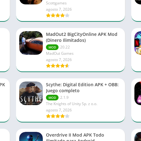
Scottgames
agosto 7, 2026
MadOut2 BigCityOnline APK Mod
(Dinero Ilimitados)
20.22
MOD
MadOut Games
agosto 7, 2026
APK
Scythe: Digital Edition APK + OBB:
Juego completo
2.1.9
MOD
The Knights of Unity Sp. z o.o.
agosto 7, 2026
Overdrive II Mod APK Todo
ilimitado para Android