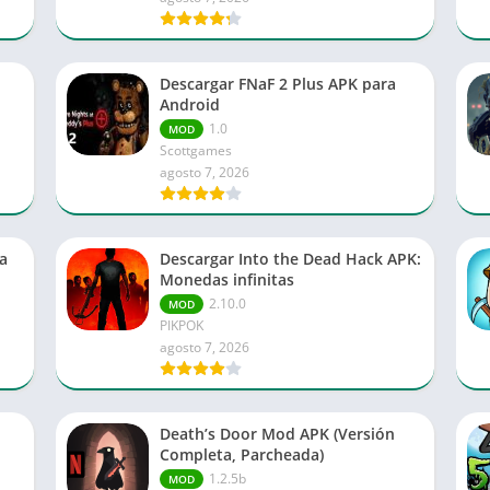
Descargar FNaF 2 Plus APK para
Android
1.0
MOD
Scottgames
agosto 7, 2026
a
Descargar Into the Dead Hack APK:
Monedas infinitas
2.10.0
MOD
PIKPOK
agosto 7, 2026
Death’s Door Mod APK (Versión
Completa, Parcheada)
1.2.5b
MOD