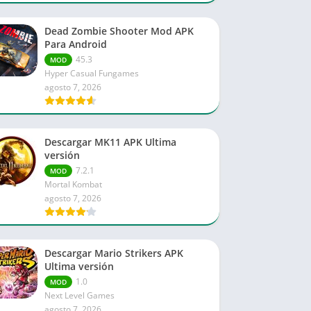
Dead Zombie Shooter Mod APK
Para Android
45.3
MOD
Hyper Casual Fungames
agosto 7, 2026
Descargar MK11 APK Ultima
versión
7.2.1
MOD
Mortal Kombat
agosto 7, 2026
Descargar Mario Strikers APK
Ultima versión
1.0
MOD
Next Level Games
agosto 7, 2026