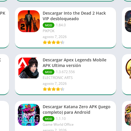
APK
Descargar Into the Dead 2 Hack
VIP desbloqueado
1.84.0
MOD
PIKPOK
agosto 7, 2026
K
Descargar Apex Legends Mobile
APK Ultima versión
1.3.672.556
MOD
ELECTRONIC ARTS
agosto 7, 2026
Descargar Katana Zero APK (Juego
completo) para Android
1.1.10
MOD
Game World Office
agosto 7, 2026