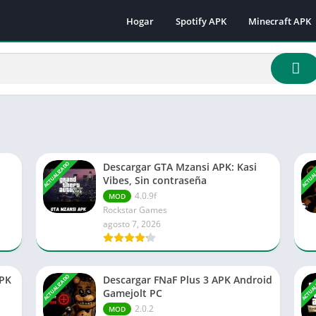
Hogar
Spotify APK
Minecraft APK
Minecraft 1.16.
Minecraft 1.18
Minecraft 1.18.
Minecraft 1.19.
Minecraft 1.19.
Minecraft 1.19.
ACTUALIZADO
ACTUA
Descargar GTA Mzansi APK: Kasi
Minecraft 1.19.
Vibes, Sin contraseña
Minecraft 1.19.
4.0.9f
MOD
Rockstar Games
Minecraft 1.19.
agosto 7, 2026
Minecraft 1.20.
Minecraft 1.21
ACTUALIZADO
ACTUA
APK
Descargar FNaF Plus 3 APK Android
Gamejolt PC
2.0.2
MOD