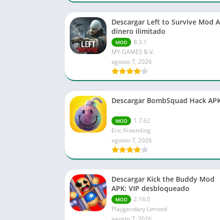
Descargar Left to Survive Mod 
dinero ilimitado
8.3.1
MOD
MY.GAMES B.V.
agosto 7, 2026
Descargar BombSquad Hack AP
1.7.62
MOD
Eric Froemling
agosto 7, 2026
Descargar Kick the Buddy Mod
APK: VIP desbloqueado
2.16.0
MOD
Playgendary Limited
agosto 7, 2026