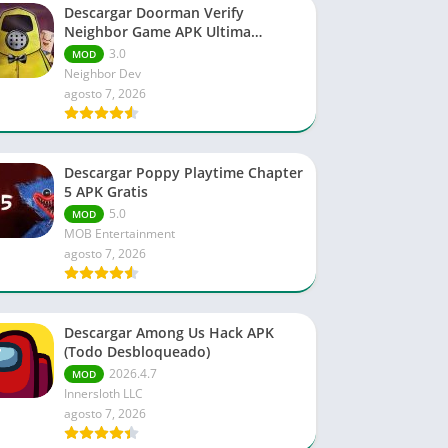
Descargar Doorman Verify
Neighbor Game APK Ultima
versión
3.0
MOD
Neighbor Dev
agosto 7, 2026
Descargar Poppy Playtime Chapter
5 APK Gratis
5.0
MOD
MOB Entertainment
agosto 7, 2026
Descargar Among Us Hack APK
(Todo Desbloqueado)
2026.4.7
MOD
Innersloth LLC
agosto 7, 2026