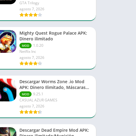
Finanzas
GTA Trilogy
agosto 7, 2026
Libros y Referencias
Rompecabezas
Negocio
Mighty Quest Rogue Palace APK:
Dinero ilimitado
1.0.20
MOD
Netflix Inc
agosto 7, 2026
Descargar Worms Zone .io Mod
APK: Dinero Ilimitado, Máscaras
Desbloqueadas
9.25.1
MOD
CASUAL AZUR GAMES
agosto 7, 2026
Descargar Dead Empire Mod APK:
Dinero ilimitado/Munición