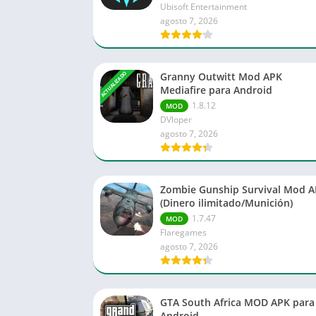
Ubisoft Entertainment
agosto 7, 2026
ACTUALIZADO
Granny Outwitt Mod APK
Mediafire para Android
1.8.12
MOD
DVloper
agosto 7, 2026
Zombie Gunship Survival Mod 
(Dinero ilimitado/Munición)
1.7.47
MOD
Flaregames
agosto 7, 2026
GTA South Africa MOD APK para
Android