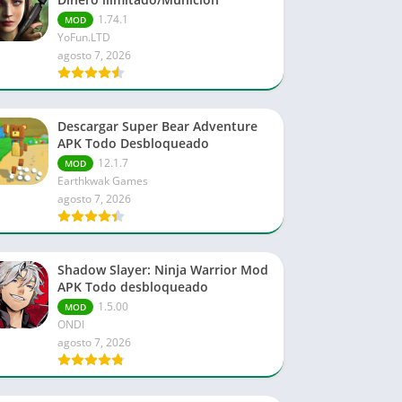
1.74.1
MOD
YoFun.LTD
agosto 7, 2026
Descargar Super Bear Adventure
APK Todo Desbloqueado
12.1.7
MOD
Earthkwak Games
agosto 7, 2026
Shadow Slayer: Ninja Warrior Mod
APK Todo desbloqueado
1.5.00
MOD
ONDI
agosto 7, 2026