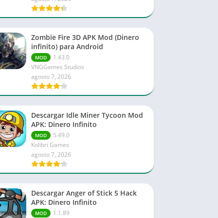
Zombie Fire 3D APK Mod (Dinero
infinito) para Android
1.43.0
MOD
VNGGames Studios
agosto 7, 2026
Descargar Idle Miner Tycoon Mod
APK: Dinero Infinito
5.49.0
MOD
Kolibri Games
agosto 7, 2026
Descargar Anger of Stick 5 Hack
APK: Dinero Infinito
1.1.89
MOD