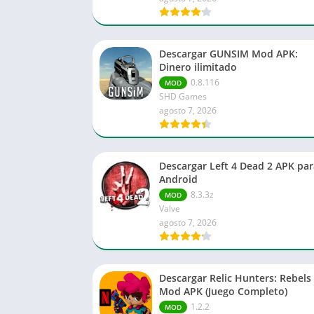
Descargar GUNSIM Mod APK:
Dinero ilimitado
0.8.116
MOD
SHD Games
agosto 7, 2026
Descargar Left 4 Dead 2 APK par
Android
8.3.3z
MOD
Valve
agosto 7, 2026
Descargar Relic Hunters: Rebels
Mod APK (Juego Completo)
1.2.2
MOD