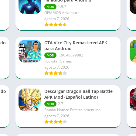
1.9.7
MOD
GEMMOB Adventure
agosto 7, 2026
ado
GTA Vice City Remastered APK
para Android
1.90.48899882
MOD
Rockstar Games
agosto 7, 2026
odo
Descargar Dragon Ball Tap Battle
APK Mod (Español Latino)
2.7
MOD
Bandai Namco Entertainment Inc.
agosto 7, 2026