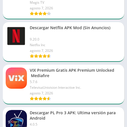
Magis TV
agosto 7, 2026
Descargar Netflix APK Mod (Sin Anuncios)
9.20.0
Netflix Inc
agosto 7, 2026
VIX Premium Gratis APK Premium Unlocked
Mediafıre
5.7.6
TelevisaUnivision Interactive Inc.
agosto 7, 2026
Descargar PL Pro 3 APK: Ultima versión para
Android
4.0.5