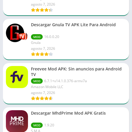
agosto 7, 2026
Descargar Gnula TV APK Lite Para Android
16.0.0.20
MOD
Gnula
agosto 7, 2026
Freevee Mod APK: Sin anuncios para Android
TV
6.7.1+v14.1.0.376-armv7a
MOD
Amazon Mobile LLC
agosto 7, 2026
Descargar MhdPrime Mod APK Gratis
1.9.20
MOD
S.M.A