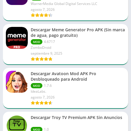
WarnerMedia Global Digital Services LLC
agosto 7, 2026
Descargar Meme Generator Pro APK (Sin marca
de agua, pago gratuito)
4.6717
MOD
ZomboDroid
septiembre 9, 2025
Descargar Avatoon Mod APK Pro
Desbloqueado para Android
1.7.6
MOD
IdeaLabs.
agosto 7, 2026
Descargar Troy TV Premium APK Sin Anuncios
1.0
MOD