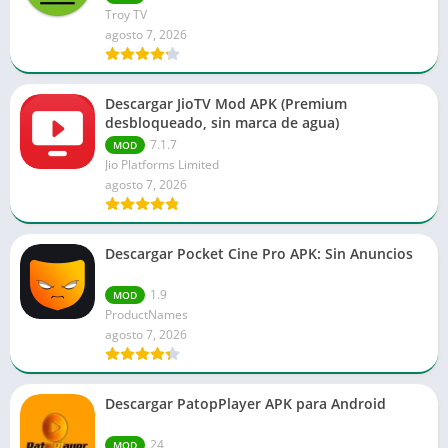
Troy TV
agosto 7, 2026
Descargar JioTV Mod APK (Premium
desbloqueado, sin marca de agua)
7.1.7
MOD
Jio Platforms Limited
agosto 7, 2026
Descargar Pocket Cine Pro APK: Sin Anuncios
1.9
MOD
ProductNames
agosto 7, 2026
Descargar PatopPlayer APK para Android
24
MOD