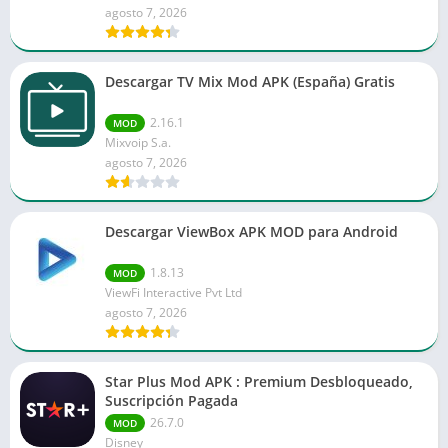
agosto 7, 2026
Descargar TV Mix Mod APK (España) Gratis
2.16.1
MOD
Mixvoip S.a.
agosto 7, 2026
Descargar ViewBox APK MOD para Android
1.8.13
MOD
ViewFi Interactive Pvt Ltd
agosto 7, 2026
Star Plus Mod APK : Premium Desbloqueado,
Suscripción Pagada
26.7.0
MOD
Disney