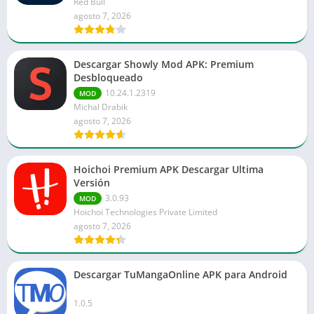
Red Bull
agosto 7, 2026
Descargar Showly Mod APK: Premium
Desbloqueado
10.24.1.2319
MOD
Michal Drabik
agosto 7, 2026
Hoichoi Premium APK Descargar Ultima
Versión
3.0.93
MOD
Hoichoi Technologies Private Limited
agosto 7, 2026
Descargar TuMangaOnline APK para Android
1.0.5