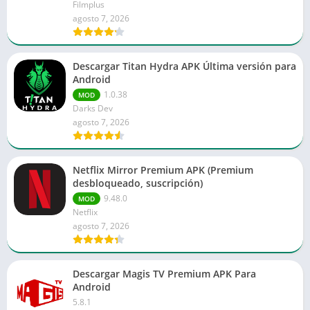
Filmplus
agosto 7, 2026
Descargar Titan Hydra APK Última versión para
Android
1.0.38
MOD
Darks Dev
agosto 7, 2026
Netflix Mirror Premium APK (Premium
desbloqueado, suscripción)
9.48.0
MOD
Netflix
agosto 7, 2026
Descargar Magis TV Premium APK Para
Android
5.8.1