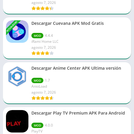
agosto 7, 2026
ACTUALIZADO
Descargar Cuevana APK Mod Gratis
4.4.4
MOD
iRami Home LLC
agosto 7, 2026
Descargar Anime Center APK Ultima versión
1.7
MOD
AnioLoad
agosto 7, 2026
Descargar Play TV Premium APK Para Android
4.0.0
MOD
PlayTV