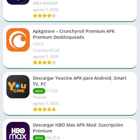
WISA AHMAM
agosto 7, 2026
Apkgstore – Crunchyroll Premium APK
Premium Desbloqueado
3.95.2
Crunchyroll LLC
agosto 7, 2026
Descargar Youcine APK para Android, Smart
TV, PC
1.15.6
MOD
Youcine
agosto 7, 2026
Descargar HBO Max APK Mod: Suscripción
Prémium
54.25.0
MOD