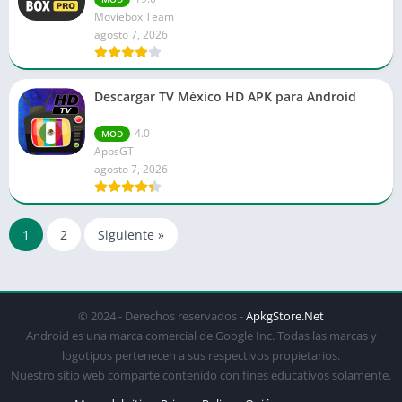
Moviebox Team
agosto 7, 2026
Descargar TV México HD APK para Android
4.0
MOD
AppsGT
agosto 7, 2026
1
2
Siguiente »
© 2024 - Derechos reservados -
ApkgStore.Net
Android es una marca comercial de Google Inc. Todas las marcas y
logotipos pertenecen a sus respectivos propietarios.
Nuestro sitio web comparte contenido con fines educativos solamente.