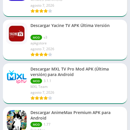
agosto 7, 2026
Descargar Yacine TV APK Última Versión
v3
MOD
apkgstore
agosto 7, 2026
Descargar MXL TV Pro Mod APK (Última
versión) para Android
3.1.1
MOD
MXL Team
agosto 7, 2026
Descargar AnimeMax Premium APK para
Android
1.77
MOD