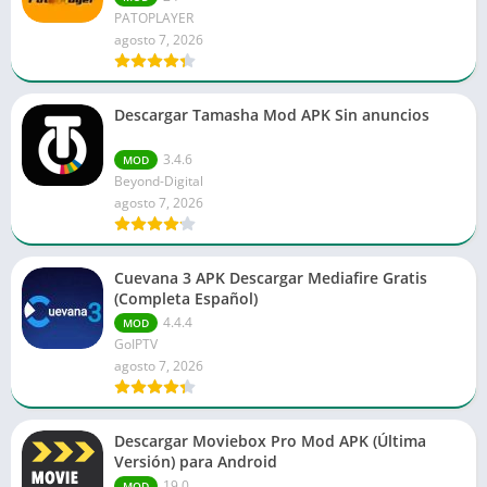
PATOPLAYER
agosto 7, 2026
Descargar Tamasha Mod APK Sin anuncios
3.4.6
MOD
Beyond-Digital
agosto 7, 2026
Cuevana 3 APK Descargar Mediafire Gratis
(Completa Español)
4.4.4
MOD
GoIPTV
agosto 7, 2026
Descargar Moviebox Pro Mod APK (Última
Versión) para Android
19.0
MOD