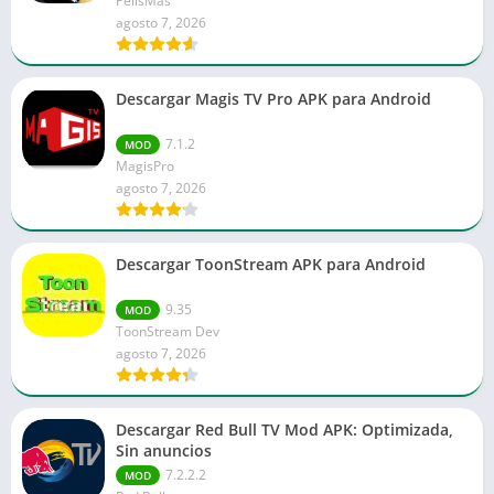
PelisMas
agosto 7, 2026
Descargar Magis TV Pro APK para Android
7.1.2
MOD
MagisPro
agosto 7, 2026
Descargar ToonStream APK para Android
9.35
MOD
ToonStream Dev
agosto 7, 2026
Descargar Red Bull TV Mod APK: Optimizada,
Sin anuncios
7.2.2.2
MOD