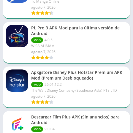
Tu Manga Online
agosto 7, 2026
PL Pro 3 APK Mod para la última versión de
Android
4.0.5
MOD
WISA AHMAM
agosto 7, 2026
Apkgstore Disney Plus Hotstar Premium APK
Mod (Premium Desbloqueado)
26.01.12.2
MOD
The Walt Disney Company (Southeast Asia) PTE LTD
agosto 7, 2026
Descargar Film Plus APK (Sin anuncios) para
Android
9.0.04
MOD