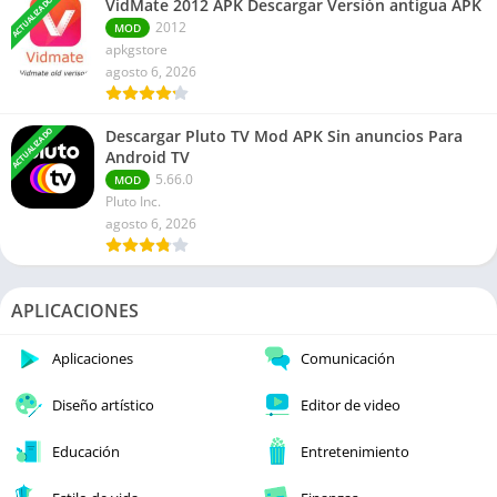
ACTUALIZADO
VidMate 2012 APK Descargar Versión antigua APK
2012
MOD
apkgstore
agosto 6, 2026
ACTUALIZADO
Descargar Pluto TV Mod APK Sin anuncios Para
Android TV
5.66.0
MOD
Pluto Inc.
agosto 6, 2026
APLICACIONES
Aplicaciones
Comunicación
Diseño artístico
Editor de video
Educación
Entretenimiento