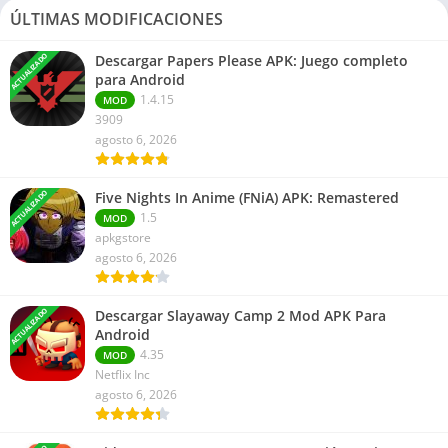
ÚLTIMAS MODIFICACIONES
ACTUALIZADO
Descargar Papers Please APK: Juego completo
para Android
1.4.15
MOD
3909
agosto 6, 2026
ACTUALIZADO
Five Nights In Anime (FNiA) APK: Remastered
1.5
MOD
apkgstore
agosto 6, 2026
ACTUALIZADO
Descargar Slayaway Camp 2 Mod APK Para
Android
4.35
MOD
Netflix Inc
agosto 6, 2026