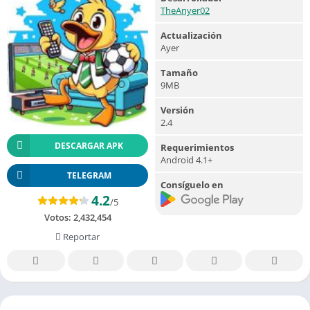
TheAnyer02
Actualización
Ayer
Tamaño
9MB
Versión
2.4
DESCARGAR APK
Requerimientos
Android 4.1+
TELEGRAM
Consíguelo en
4.2
/5
Votos:
2,432,454
Reportar