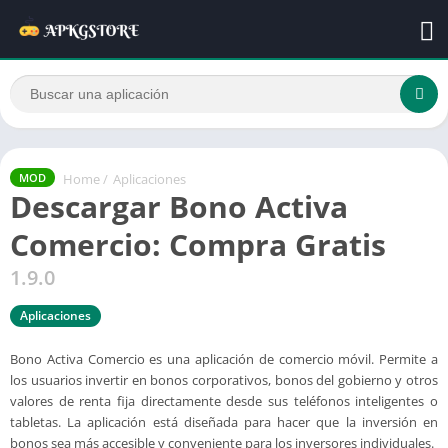
Home
/
Aplicaciones
MOD
Descargar Bono Activa
Comercio: Compra Gratis
1.9.0
Aplicaciones
Bono Activa Comercio es una aplicación de comercio móvil. Permite a
los usuarios invertir en bonos corporativos, bonos del gobierno y otros
valores de renta fija directamente desde sus teléfonos inteligentes o
tabletas. La aplicación está diseñada para hacer que la inversión en
bonos sea más accesible y conveniente para los inversores individuales.