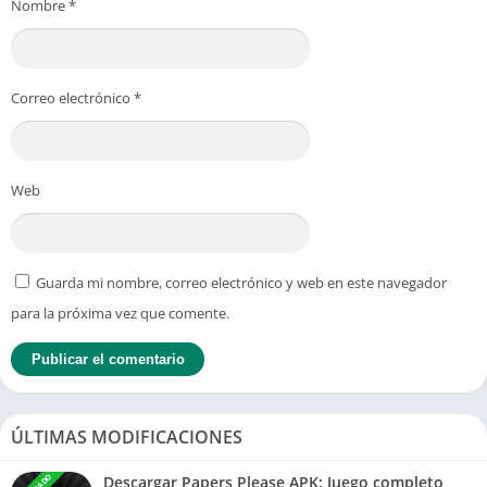
Nombre
*
Correo electrónico
*
Web
Guarda mi nombre, correo electrónico y web en este navegador
para la próxima vez que comente.
ÚLTIMAS MODIFICACIONES
Descargar Papers Please APK: Juego completo