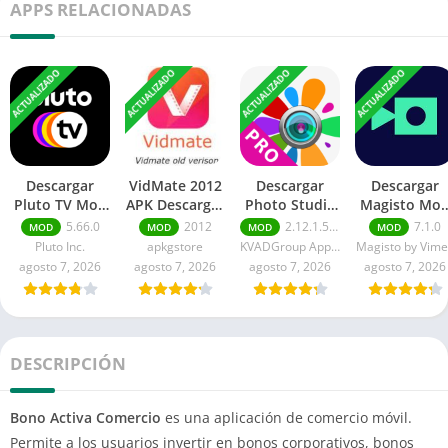
APPS RELACIONADAS
ACTUALIZADO
ACTUALIZADO
ACTUALIZADO
ACTUALIZADO
Descargar
VidMate 2012
Descargar
Descargar
Pluto TV Mod
APK Descargar
Photo Studio
Magisto Mo
APK Sin
Versión
Mod APK:
APK: Premiu
5.66.0
2012
2.12.1.5116
7.1.0
MOD
MOD
MOD
MOD
anuncios Para
antigua APK
Premium
desbloquead
Pluto Inc.
apkgstore
KVADGroup App Studio
Magisto by Vim
Android TV
dDesbloqueado
agosto 7, 2026
agosto 7, 2026
agosto 7, 2026
agosto 7, 2026
DESCRIPCIÓN
Bono Activa Comercio
es una aplicación de comercio móvil.
Permite a los usuarios invertir en bonos corporativos, bonos