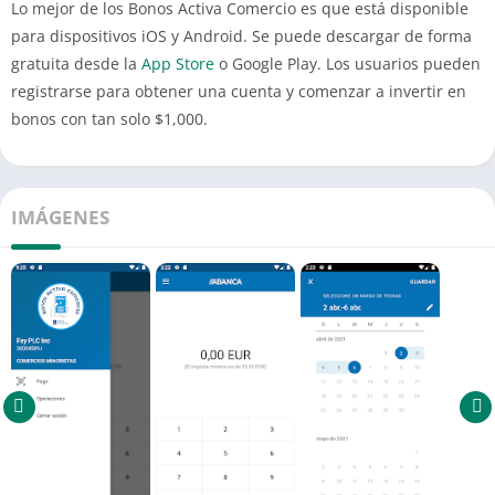
Lo mejor de los Bonos Activa Comercio es que está disponible
para dispositivos iOS y Android. Se puede descargar de forma
gratuita desde la
App Store
o Google Play. Los usuarios pueden
registrarse para obtener una cuenta y comenzar a invertir en
bonos con tan solo $1,000.
IMÁGENES