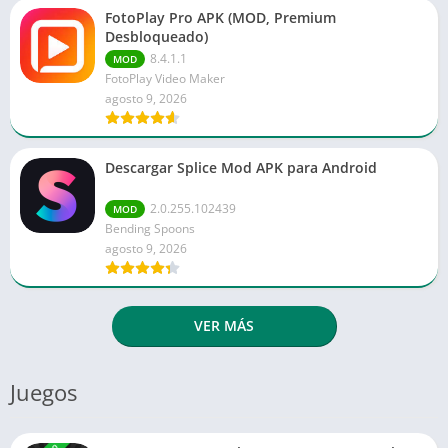
FotoPlay Pro APK (MOD, Premium
Desbloqueado)
8.4.1.1
MOD
FotoPlay Video Maker
agosto 9, 2026
Descargar Splice Mod APK para Android
2.0.255.102439
MOD
Bending Spoons
agosto 9, 2026
VER MÁS
Juegos