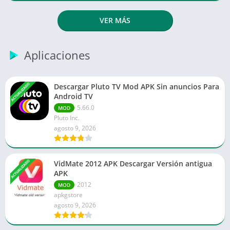
VER MÁS
Aplicaciones
ACTUALIZADO
Descargar Pluto TV Mod APK Sin anuncios Para
Android TV
5.66.0
MOD
Pluto Inc.
agosto 9, 2026
ACTUALIZADO
VidMate 2012 APK Descargar Versión antigua
APK
2012
MOD
apkgstore
agosto 9, 2026