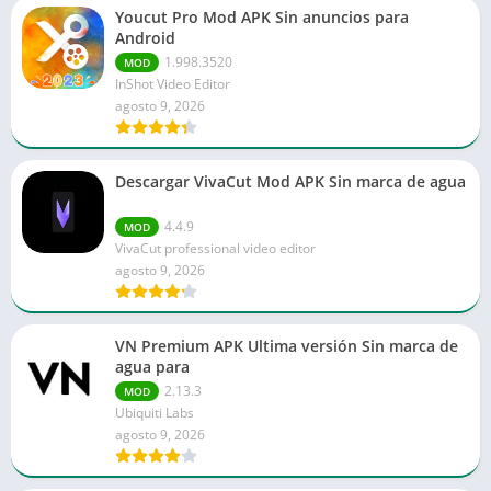
Youcut Pro Mod APK Sin anuncios para
Android
1.998.3520
MOD
InShot Video Editor
agosto 9, 2026
Descargar VivaCut Mod APK Sin marca de agua
4.4.9
MOD
VivaCut professional video editor
agosto 9, 2026
VN Premium APK Ultima versión Sin marca de
agua para
2.13.3
MOD
Ubiquiti Labs
agosto 9, 2026