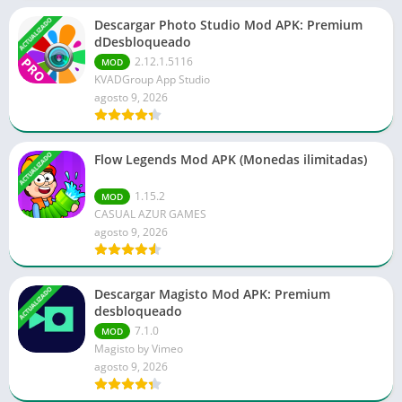
ACTUALIZADO
Descargar Photo Studio Mod APK: Premium
dDesbloqueado
2.12.1.5116
MOD
KVADGroup App Studio
agosto 9, 2026
ACTUALIZADO
Flow Legends Mod APK (Monedas ilimitadas)
1.15.2
MOD
CASUAL AZUR GAMES
agosto 9, 2026
ACTUALIZADO
Descargar Magisto Mod APK: Premium
desbloqueado
7.1.0
MOD
Magisto by Vimeo
agosto 9, 2026