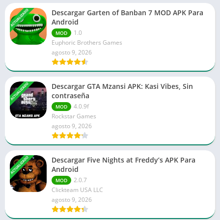
ACTUALIZADO
Descargar Garten of Banban 7 MOD APK Para
Android
1.0
MOD
Euphoric Brothers Games
agosto 9, 2026
ACTUALIZADO
Descargar GTA Mzansi APK: Kasi Vibes, Sin
contraseña
4.0.9f
MOD
Rockstar Games
agosto 9, 2026
ACTUALIZADO
Descargar Five Nights at Freddy’s APK Para
Android
2.0.7
MOD
Clickteam USA LLC
agosto 9, 2026