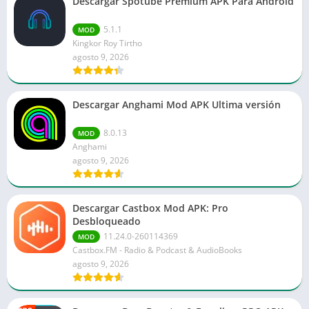
Descargar Spotube Premium APK Para Android
5.1.1
MOD
Kingkor Roy Tirtho
agosto 9, 2026
Descargar Anghami Mod APK Ultima versión
8.0.13
MOD
Anghami
agosto 9, 2026
Descargar Castbox Mod APK: Pro
Desbloqueado
11.24.0-260114369
MOD
Castbox.FM - Radio & Podcast & AudioBooks
agosto 9, 2026