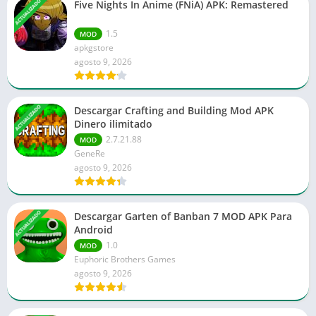
ACTUALIZADO
Five Nights In Anime (FNiA) APK: Remastered
1.5
MOD
apkgstore
agosto 9, 2026
ACTUALIZADO
Descargar Crafting and Building Mod APK
Dinero ilimitado
2.7.21.88
MOD
GeneRe
agosto 9, 2026
ACTUALIZADO
Descargar Garten of Banban 7 MOD APK Para
Android
1.0
MOD
Euphoric Brothers Games
agosto 9, 2026