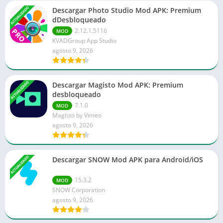
ACTUALIZADO
Descargar Photo Studio Mod APK: Premium
dDesbloqueado
2.12.1.5116
MOD
KVADGroup App Studio
agosto 9, 2026
ACTUALIZADO
Descargar Magisto Mod APK: Premium
desbloqueado
7.1.0
MOD
Magisto by Vimeo
agosto 9, 2026
ACTUALIZADO
Descargar SNOW Mod APK para Android/iOS
15.3.2
MOD
SNOW Corporation
agosto 9, 2026