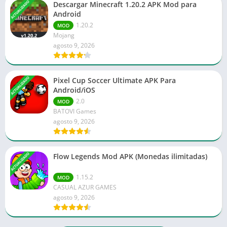
ACTUALIZADO
Descargar Minecraft 1.20.2 APK Mod para
Android
1.20.2
MOD
Mojang
agosto 9, 2026
ACTUALIZADO
Pixel Cup Soccer Ultimate APK Para
Android/iOS
2.0
MOD
BATOVI Games
agosto 9, 2026
ACTUALIZADO
Flow Legends Mod APK (Monedas ilimitadas)
1.15.2
MOD
CASUAL AZUR GAMES
agosto 9, 2026