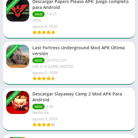
ACTUALIZADO
Descargar Papers Please APK: Juego completo
para Android
1.4.15
MOD
3909
agosto 9, 2026
ACTUALIZADO
Last Fortress Underground Mod APK Última
versión
26.0702.001
MOD
LIFE IS A GAME LIMITED
agosto 9, 2026
ACTUALIZADO
Descargar Slayaway Camp 2 Mod APK Para
Android
4.35
MOD
Netflix Inc
agosto 9, 2026