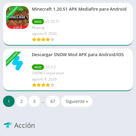
ACTUALIZADO
Minecraft 1.20.51 APK Mediafire para Android
v1.20.51
MOD
Mojang
agosto 9, 2026
ACTUALIZADO
Descargar SNOW Mod APK para Android/iOS
15.3.2
MOD
SNOW Corporation
agosto 9, 2026
1
2
3
…
67
Siguiente »
Acción