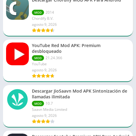
2014
MOD
Chordify B.V.
agosto 9, 2026
YouTube Red Mod APK: Premium
desbloqueado
21.24.366
MOD
YouTube
agosto 9, 2026
Descargar JioSaavn Mod APK Sintonización de
llamadas ilimitada
10.7
MOD
Saavn Media Limited
agosto 9, 2026