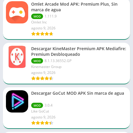
Omlet Arcade Mod APK: Premium Plus, Sin
marca de agua
1.111.9
MOD
Omlet Inc
agosto 9, 2026
Descargar KineMaster Premium APK Mediafire:
Premium Desbloqueado
8.1.13.36552.GP
MOD
Kinemaster Group
agosto 9, 2026
Descargar GoCut MOD APK Sin marca de agua
3.0.4
MOD
Like GoCut
agosto 9, 2026