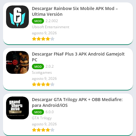
Descargar Rainbow Six Mobile APK Mod –
Ultima Versión
2.2.002
MOD
Ubisoft Entertainment
agosto 9, 2026
Descargar FNaF Plus 3 APK Android Gamejolt
PC
2.0.2
MOD
Scottgames
agosto 9, 2026
Descargar GTA Trilogy APK + OBB Mediafire:
para Android/iOS
6.0.0
MOD
GTA Trilogy
agosto 9, 2026