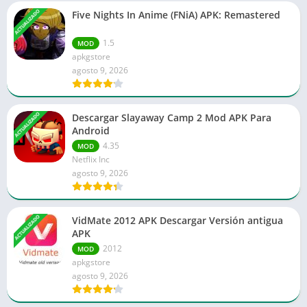
ACTUALIZADO
Five Nights In Anime (FNiA) APK: Remastered
1.5
MOD
apkgstore
agosto 9, 2026
ACTUALIZADO
Descargar Slayaway Camp 2 Mod APK Para
Android
4.35
MOD
Netflix Inc
agosto 9, 2026
ACTUALIZADO
VidMate 2012 APK Descargar Versión antigua
APK
2012
MOD
apkgstore
agosto 9, 2026