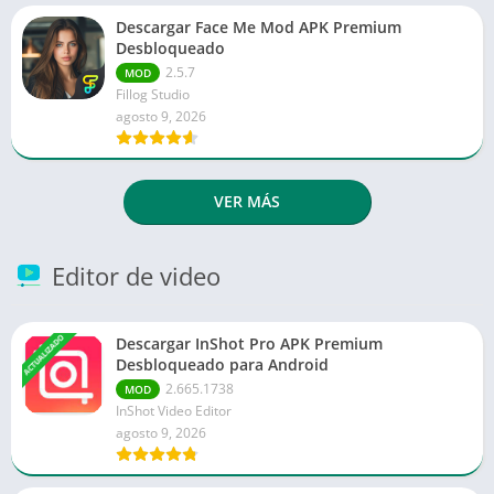
Descargar Face Me Mod APK Premium
Desbloqueado
2.5.7
MOD
Fillog Studio
agosto 9, 2026
VER MÁS
Editor de video
ACTUALIZADO
Descargar InShot Pro APK Premium
Desbloqueado para Android
2.665.1738
MOD
InShot Video Editor
agosto 9, 2026