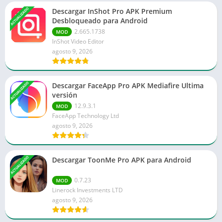
ACTUALIZADO
Descargar InShot Pro APK Premium
Desbloqueado para Android
2.665.1738
MOD
InShot Video Editor
agosto 9, 2026
ACTUALIZADO
Descargar FaceApp Pro APK Mediafire Ultima
versión
12.9.3.1
MOD
FaceApp Technology Ltd
agosto 9, 2026
ACTUALIZADO
Descargar ToonMe Pro APK para Android
0.7.23
MOD
Linerock Investments LTD
agosto 9, 2026