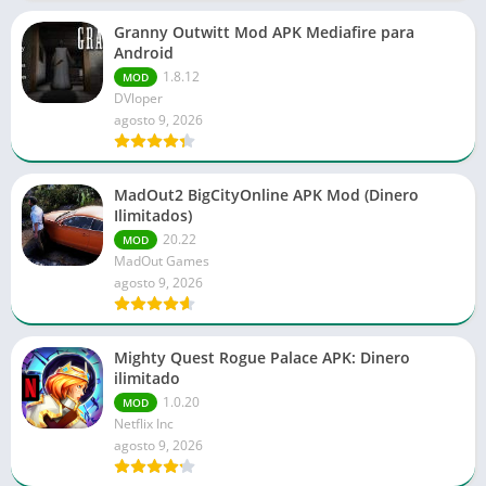
Granny Outwitt Mod APK Mediafire para
Android
1.8.12
MOD
DVloper
agosto 9, 2026
MadOut2 BigCityOnline APK Mod (Dinero
Ilimitados)
20.22
MOD
MadOut Games
agosto 9, 2026
Mighty Quest Rogue Palace APK: Dinero
ilimitado
1.0.20
MOD
Netflix Inc
agosto 9, 2026