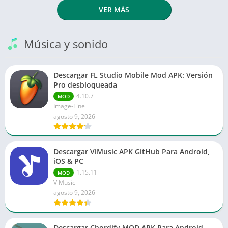
VER MÁS
Música y sonido
Descargar FL Studio Mobile Mod APK: Versión
Pro desbloqueada
4.10.7
MOD
Image-Line
agosto 9, 2026
Descargar ViMusic APK GitHub Para Android,
iOS & PC
1.15.11
MOD
ViMusic
agosto 9, 2026
Descargar Chordify MOD APK Para Android