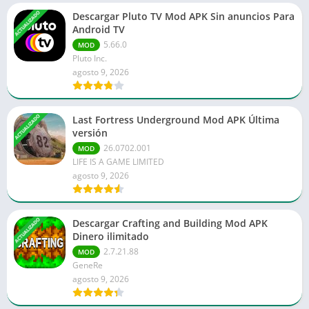
ACTUALIZADO
Descargar Pluto TV Mod APK Sin anuncios Para
Android TV
5.66.0
MOD
Pluto Inc.
agosto 9, 2026
ACTUALIZADO
Last Fortress Underground Mod APK Última
versión
26.0702.001
MOD
LIFE IS A GAME LIMITED
agosto 9, 2026
ACTUALIZADO
Descargar Crafting and Building Mod APK
Dinero ilimitado
2.7.21.88
MOD
GeneRe
agosto 9, 2026