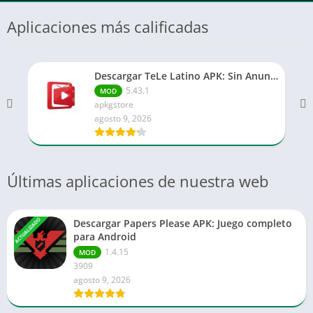
Aplicaciones más calificadas
Descargar TeLe Latino APK: Sin Anuncios
5.43.1
MOD
apkgstore
agosto 9, 2026
Últimas aplicaciones de nuestra web
ACTUALIZADO
Descargar Papers Please APK: Juego completo
para Android
1.4.15
MOD
3909
agosto 9, 2026