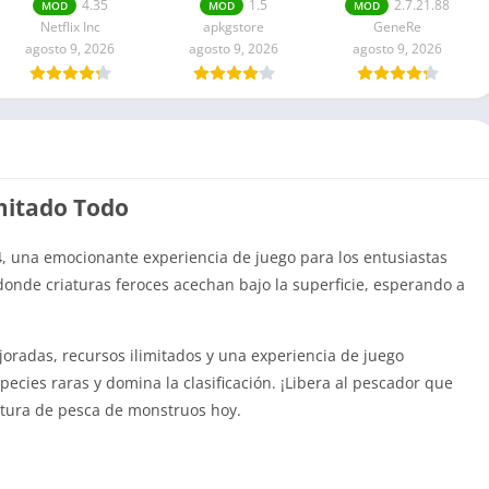
Mod APK Para
Remastered
APK Dinero
4.35
1.5
2.7.21.88
MOD
MOD
MOD
Android
ilimitado
Netflix Inc
apkgstore
GeneRe
agosto 9, 2026
agosto 9, 2026
agosto 9, 2026
mitado Todo
4
, una emocionante experiencia de juego para los entusiastas
nde criaturas feroces acechan bajo la superficie, esperando a
joradas, recursos ilimitados y una experiencia de juego
cies raras y domina la clasificación. ¡Libera al pescador que
ntura de pesca de monstruos hoy.