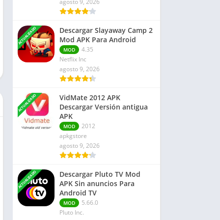
agosto 9, 2026
Finanzas
Libros y Referencias
ACTUALIZADO
Descargar Slayaway Camp 2
Rompecabezas
Mod APK Para Android
Negocio
4.35
MOD
Netflix Inc
agosto 9, 2026
ACTUALIZADO
VidMate 2012 APK
Descargar Versión antigua
APK
2012
MOD
apkgstore
agosto 9, 2026
ACTUALIZADO
Descargar Pluto TV Mod
APK Sin anuncios Para
Android TV
5.66.0
MOD
Pluto Inc.