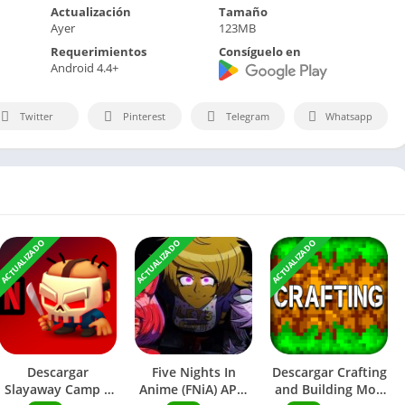
Actualización
Tamaño
Ayer
123MB
Requerimientos
Consíguelo en
Android 4.4+
Twitter
Pinterest
Telegram
Whatsapp
ACTUALIZADO
ACTUALIZADO
ACTUALIZADO
Descargar
Five Nights In
Descargar Crafting
Slayaway Camp 2
Anime (FNiA) APK:
and Building Mod