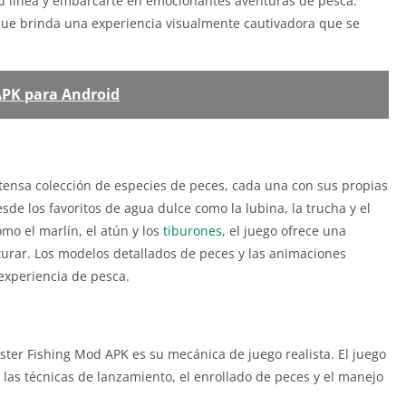
tu línea y embarcarte en emocionantes aventuras de pesca.
que brinda una experiencia visualmente cautivadora que se
APK para Android
ensa colección de especies de peces, cada una con sus propias
sde los favoritos de agua dulce como la lubina, la trucha y el
mo el marlín, el atún y los
tiburones
, el juego ofrece una
urar. Los modelos detallados de peces y las animaciones
experiencia de pesca.
er Fishing Mod APK es su mecánica de juego realista. El juego
s las técnicas de lanzamiento, el enrollado de peces y el manejo