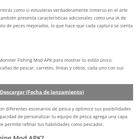
e sentirás como si estuvieras verdaderamente inmerso en el arte
 también presenta características adicionales como una IA de
o de peces mejorados, lo que hace que cada captura se sienta
Monster Fishing Mod APK para mostrar tu estilo único.
añas de pescar, carretes, líneas y cebos, cada uno con sus
s Descargar (Fecha de lanzamiento)
on diferentes escenarios de pesca y optimice sus posibilidades
capacidad de personalizar tu equipo de pesca agrega una capa
 te permite refinar tus habilidades como pescador.
shing Mod APK?