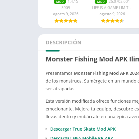
completo para
APK Última
1.4.15
26.0702.001
MOD
MOD
Android
versión
3909
LIFE IS A GAME LIMITED
agosto 9, 2026
agosto 9, 2026
DESCRIPCIÓN
Monster Fishing Mod APK Ili
Presentamos
Monster Fishing Mod APK 202
de los monstruos. Sumérgete en un mundo do
ser atrapadas.
Esta versión modificada ofrece funciones me
emocionante. Mejora tu equipo, descubre espe
llevas dentro y embárcate en una épica ave
Descargar True Skate Mod APK
Descargar FIFA Mobile KR APK