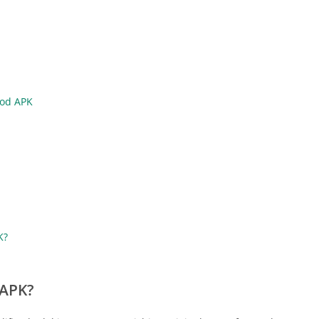
Mod APK
K?
 APK?