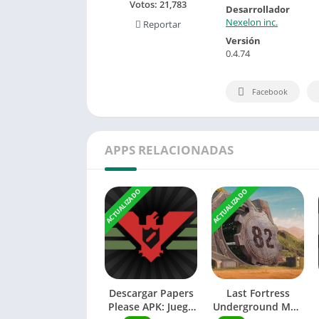
Votos:
21,783
Desarrollador
Nexelon inc.
Reportar
Versión
0.4.74
Facebook
APPS RELACIONADAS
ACTUALIZADO
ACTUALIZADO
Descargar Papers
Last Fortress
Please APK: Juego
Underground Mod