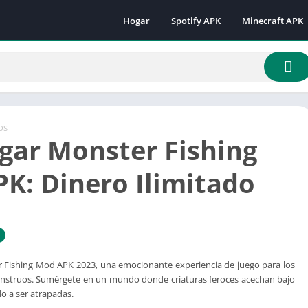
Hogar
Spotify APK
Minecraft APK
Minecraft 1.16.
Minecraft 1.18
Minecraft 1.18.
Minecraft 1.19.
Minecraft 1.19.
os
gar Monster Fishing
Minecraft 1.19.
Minecraft 1.19.
K: Dinero Ilimitado
Minecraft 1.19.
Minecraft 1.19.
Minecraft 1.20.
Minecraft 1.21
Fishing Mod APK 2023, una emocionante experiencia de juego para los
onstruos. Sumérgete en un mundo donde criaturas feroces acechan bajo
do a ser atrapadas.