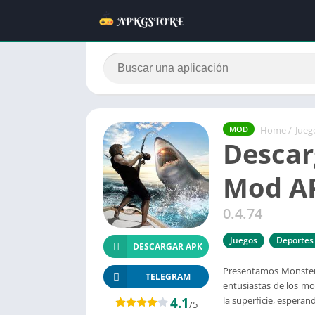
Home
/
Jueg
MOD
Descar
Mod AP
0.4.74
Juegos
Deportes
DESCARGAR APK
Presentamos Monster 
TELEGRAM
entusiastas de los m
4.1
la superficie, esperan
/5