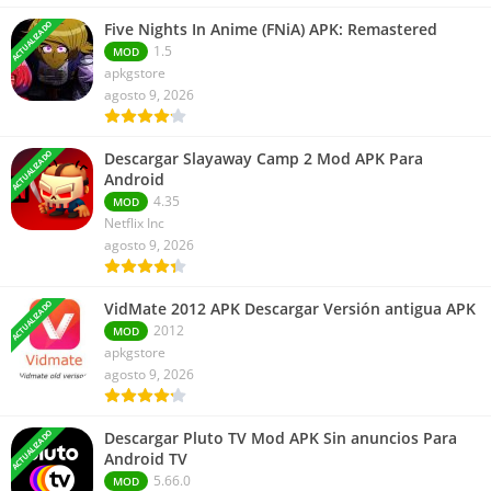
ACTUALIZADO
Five Nights In Anime (FNiA) APK: Remastered
1.5
MOD
apkgstore
agosto 9, 2026
ACTUALIZADO
Descargar Slayaway Camp 2 Mod APK Para
Android
4.35
MOD
Netflix Inc
agosto 9, 2026
ACTUALIZADO
VidMate 2012 APK Descargar Versión antigua APK
2012
MOD
apkgstore
agosto 9, 2026
ACTUALIZADO
Descargar Pluto TV Mod APK Sin anuncios Para
Android TV
5.66.0
MOD