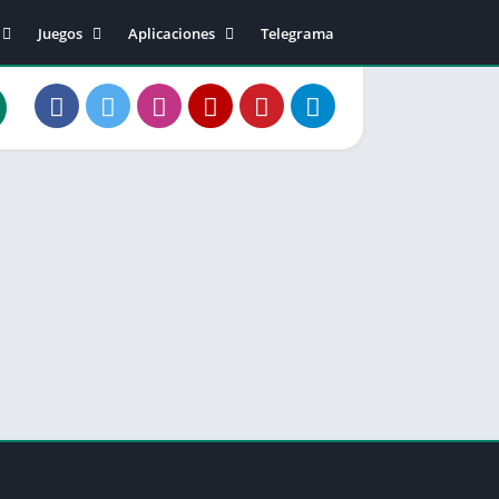
Juegos
Aplicaciones
Telegrama
40
Acción
Música y sonido
Arcade
Editor de video
2
Aventura
Fotografía
0
Casual
Comunicación
20
Carreras
Social
50
Deportes
Salud
50.02
Estrategia
Entretenimiento
81.01
Música
Personalización
83.10
Junta
Productividad
1
Juegos de Rol
Herramientas
Rompecabezas
Diseño artístico
Simulación
Educación
Tarjeta
Estilo de vida