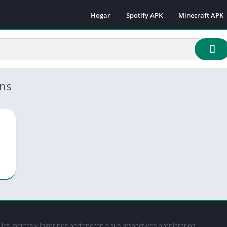
Hogar
Spotify APK
Minecraft APK
Minecraft 1.16.
Minecraft 1.18
Minecraft 1.18.
Minecraft 1.19.
ons
Minecraft 1.19.
Minecraft 1.19.
Minecraft 1.19.
Minecraft 1.19.
Minecraft 1.19.
Minecraft 1.20.
Minecraft 1.21
las marcas y logotipos pertenecen a sus respectivos propietarios.