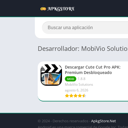
Desarrollador: MobiVio Soluti
Descargar Cute Cut Pro APK:
Premium Desbloqueado
1.8.8
MOD
MobiVio Solutions
agosto 6, 2026
© 2024 - Derechos reservados -
ApkgStore.Net
Android es una marca comercial de Google Inc. Todas 