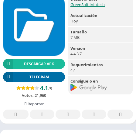
GreenSoft Infotech
Actualización
Hoy
Tamaño
7 MB
Versión
4.4.3.7
DESCARGAR APK
Requerimientos
4.4
TELEGRAM
Consíguelo en
4.1
/5
Votos:
21,960
Reportar