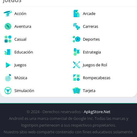
JUEGOS
Acción
Arcade
Aventura
Carreras
Casual
Deportes
Educación
Estrategia
Juegos
Juegos de Rol
Música
Rompecabezas
Simulación
Tarjeta
© 2024 - Derechos reservados -
ApkgStore.Net
Android es una marca comercial de Google Inc. Todas las marcas y
logotipos pertenecen a sus respectivos propietarios.
Nuestro sitio web comparte contenido con fines educativos solamente.