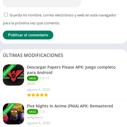
Guarda mi nombre, correo electrónico y web en este navegador
para la próxima vez que comente.
ÚLTIMAS MODIFICACIONES
ACTUALIZADO
Descargar Papers Please APK: Juego completo
para Android
1.4.15
MOD
3909
agosto 6, 2026
ACTUALIZADO
Five Nights In Anime (FNiA) APK: Remastered
1.5
MOD
apkgstore
agosto 6, 2026