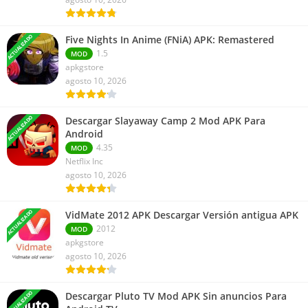
ACTUALIZADO
Five Nights In Anime (FNiA) APK: Remastered
1.5
MOD
apkgstore
agosto 10, 2026
ACTUALIZADO
Descargar Slayaway Camp 2 Mod APK Para
Android
4.35
MOD
Netflix Inc
agosto 10, 2026
ACTUALIZADO
VidMate 2012 APK Descargar Versión antigua APK
2012
MOD
apkgstore
agosto 10, 2026
ACTUALIZADO
Descargar Pluto TV Mod APK Sin anuncios Para