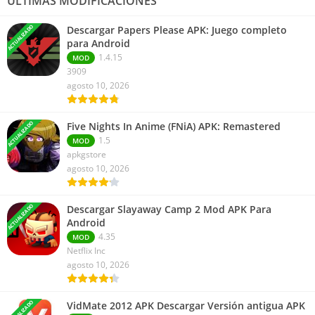
ÚLTIMAS MODIFICACIONES
ACTUALIZADO
Descargar Papers Please APK: Juego completo
para Android
1.4.15
MOD
3909
agosto 10, 2026
ACTUALIZADO
Five Nights In Anime (FNiA) APK: Remastered
1.5
MOD
apkgstore
agosto 10, 2026
ACTUALIZADO
Descargar Slayaway Camp 2 Mod APK Para
Android
4.35
MOD
Netflix Inc
agosto 10, 2026
ACTUALIZADO
VidMate 2012 APK Descargar Versión antigua APK