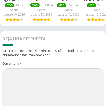
APK (Premium
Premiere Rush
Reader MOD
(Pro/Premiu
10.5.2
2.11.0.14
25.8.0.40803
28.1.0
MOD
MOD
MOD
MOD
Desbloqueado)
Premium APK:
APK: Pro
desbloquead
Adobe
Adobe
Adobe
Adobe
para Android
Sin Marca de
desbloqueado
agosto 10, 2026
agosto 10, 2026
agosto 10, 2026
agosto 10, 202
Agua
DEJA UNA RESPUESTA
Tu dirección de correo electrónico no será publicada.
Los campos
obligatorios están marcados con
*
Comentario
*