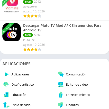
2012
MOD
apkgstore
agosto 10, 2026
ACTUALIZADO
Descargar Pluto TV Mod APK Sin anuncios Para
Android TV
5.66.0
MOD
Pluto Inc.
agosto 10, 2026
APLICACIONES
Aplicaciones
Comunicación
Diseño artístico
Editor de video
Educación
Entretenimiento
Estilo de vida
Finanzas