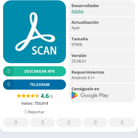
Desarrollador
Adobe
Actualización
Ayer
Tamaño
97MB
Versión
25.08.01
DESCARGAR APK
Requerimientos
Android 4.1+
TELEGRAM
Consíguelo en
4.6
/5
Votos:
753,614
Reportar