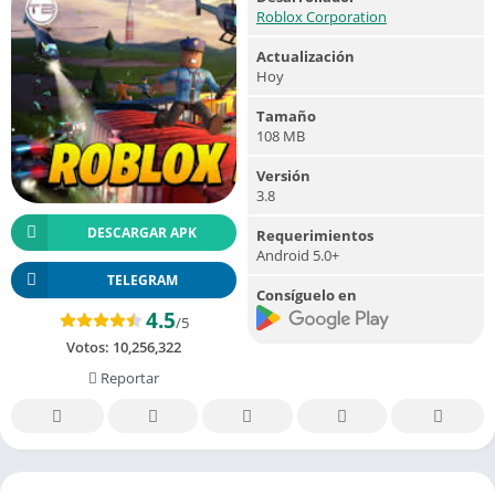
Roblox Corporation
Actualización
Hoy
Tamaño
108 MB
Versión
3.8
DESCARGAR APK
Requerimientos
Android 5.0+
TELEGRAM
Consíguelo en
4.5
/5
Votos:
10,256,322
Reportar