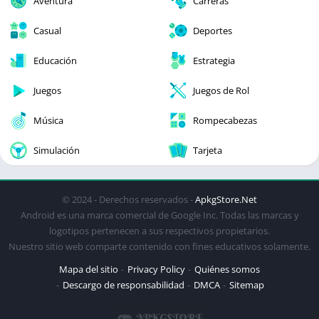
Aventura
Carreras
Casual
Deportes
Educación
Estrategia
Juegos
Juegos de Rol
Música
Rompecabezas
Simulación
Tarjeta
© 2024 - Derechos reservados -
ApkgStore.Net
Android es una marca comercial de Google Inc. Todas las marcas y
logotipos pertenecen a sus respectivos propietarios.
Nuestro sitio web comparte contenido con fines educativos solamente.
Mapa del sitio
Privacy Policy
Quiénes somos
Descargo de responsabilidad
DMCA
Sitemap