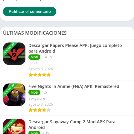
ÚLTIMAS MODIFICACIONES
ACTUALIZADO
Descargar Papers Please APK: Juego completo
para Android
1.4.15
MOD
3909
agosto 8, 2026
ACTUALIZADO
Five Nights In Anime (FNiA) APK: Remastered
1.5
MOD
apkgstore
agosto 8, 2026
ACTUALIZADO
Descargar Slayaway Camp 2 Mod APK Para
Android
4.35
MOD