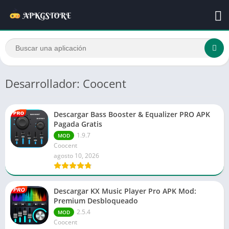
Desarrollador: Coocent
Descargar Bass Booster & Equalizer PRO APK
Pagada Gratis
1.9.7
MOD
Coocent
agosto 10, 2026
Descargar KX Music Player Pro APK Mod:
Premium Desbloqueado
2.5.4
MOD
Coocent