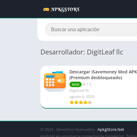
Desarrollador: DigitLeaf llc
Descargar iSavemoney Mod APK
(Premium desbloqueado)
8.1.5
MOD
DigitLeaf llc
agosto 6, 2026
© 2024 - Derechos reservados -
ApkgStore.Net
Android es una marca comercial de Google Inc. Todas 