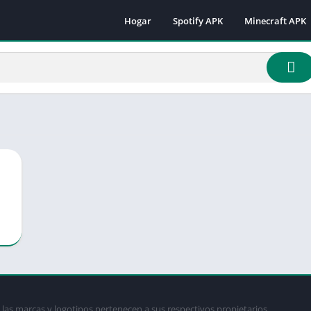
Hogar
Spotify APK
Minecraft APK
Minecraft 1.16.
Minecraft 1.18
Minecraft 1.18.
Minecraft 1.19.
Minecraft 1.19.
Minecraft 1.19.
Minecraft 1.19.
Minecraft 1.19.
Minecraft 1.19.
Minecraft 1.20.
Minecraft 1.21
las marcas y logotipos pertenecen a sus respectivos propietarios.