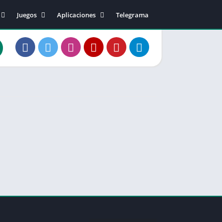
Juegos
Aplicaciones
Telegrama
40
Acción
Música y sonido
Arcade
Editor de video
2
Aventura
Fotografía
0
Casual
Comunicación
20
Carreras
Social
50
Deportes
Salud
50.02
Estrategia
Entretenimiento
81.01
Música
Personalización
83.10
Junta
Productividad
1
Juegos de Rol
Herramientas
Rompecabezas
Diseño artístico
Simulación
Educación
Tarjeta
Estilo de vida