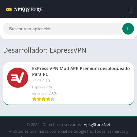
Desarrollador: ExpressVPN
ExPress VPN Mod APK Premium desbloqueado
Para PC
12.96.0.10
ExpressVPN
agosto 7, 2026
© 2024 - Derechos reservados -
ApkgStore.Net
Android es una marca comercial de Google Inc. Todas las marcas y