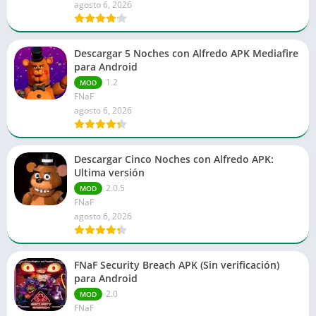
agosto 6, 2026
Descargar 5 Noches con Alfredo APK Mediafire
para Android
1.2
MOD
FNaF
agosto 6, 2026
Descargar Cinco Noches con Alfredo APK:
Ultima versión
2.0.5
MOD
FNaF
agosto 6, 2026
FNaF Security Breach APK (Sin verificación)
para Android
2.0
MOD
FNaF