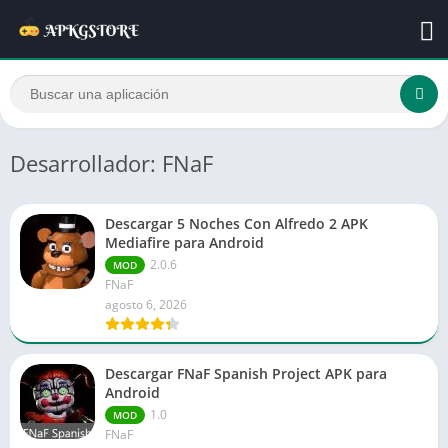
Desarrollador: FNaF
Descargar 5 Noches Con Alfredo 2 APK
Mediafire para Android
2.0.6
MOD
FNaF
agosto 6, 2026
Descargar FNaF Spanish Project APK para
Android
1.0
MOD
FNaF