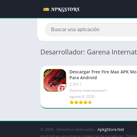
Desarrollador: Garena Internat
Descargar Free Fire Max APK M
Para Android
2.301.1
Garena International I
agosto 8, 2026
© 2024 - Derechos reservados -
ApkgStore.Net
Android es una marca comercial de Google Inc. Todas 