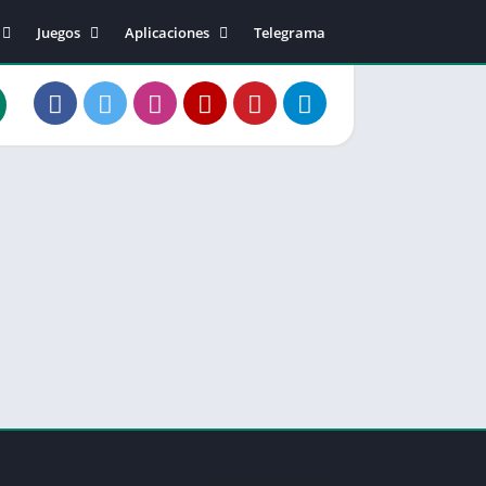
Juegos
Aplicaciones
Telegrama
40
Acción
Música y sonido
Arcade
Editor de video
2
Aventura
Fotografía
0
Casual
Comunicación
20
Carreras
Social
50
Deportes
Salud
50.02
Estrategia
Entretenimiento
81.01
Música
Personalización
83.10
Junta
Productividad
1
Juegos de Rol
Herramientas
Rompecabezas
Diseño artístico
Simulación
Educación
Tarjeta
Estilo de vida