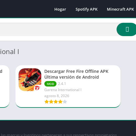
Hogar
Spotify APK
Minecraft APK
Minecraft 1.16.
Minecraft 1.18
Minecraft 1.18.
Minecraft 1.19.
ional I
Minecraft 1.19.
Minecraft 1.19.
od
Descargar Free Fire Offline APK
Minecraft 1.19.
Última versión de Android
Minecraft 1.19.
2.4.1
MOD
Garena International I
Minecraft 1.19.
agosto 8, 2026
Minecraft 1.20.
Minecraft 1.21
las marcas y logotipos pertenecen a sus respectivos propietarios.