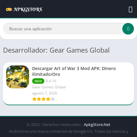
Desarrollador: Gear Games Global
Descargar Art of War 3 Mod APK: Dinero
ilimitado/Oro
6.4.16
MOD
Gear Games Global
agosto 7, 2026
© 2024 - Derechos reservados -
ApkgStore.Net
Android es una marca comercial de Google Inc. Todas las marcas y