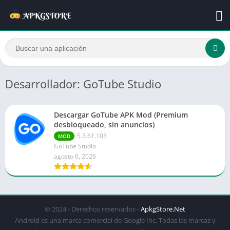
Desarrollador: GoTube Studio
Descargar GoTube APK Mod (Premium
desbloqueado, sin anuncios)
5.3.61.103
MOD
GoTube Studio
agosto 6, 2026
© 2024 - Derechos reservados -
ApkgStore.Net
Android es una marca comercial de Google Inc. Todas las marcas y