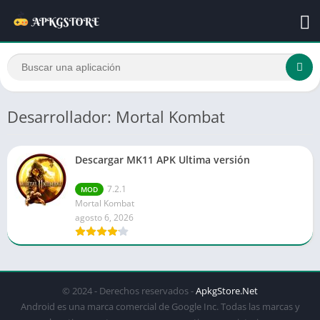
Desarrollador: Mortal Kombat
Descargar MK11 APK Ultima versión
7.2.1
MOD
Mortal Kombat
agosto 6, 2026
© 2024 - Derechos reservados -
ApkgStore.Net
Android es una marca comercial de Google Inc. Todas las marcas y