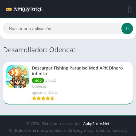
Desarrollador: Odencat
Descargar Fishing Paradiso Mod APK Dinero
infinito
3.0.22
MOD
Odencat
agosto 6, 2026
© 2024 - Derechos reservados -
ApkgStore.Net
Android es una marca comercial de Google Inc. Todas las marcas y