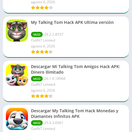
agosto 6, 2026
My Talking Tom Hack APK Ultima versión
26.2.2.8557
MOD
Outfit7 Limited
agosto 6, 2026
Descargar Mi Talking Tom Amigos Hack APK:
Dinero Ilimitado
26.1.9.18968
MOD
Outfit7 Limited
agosto 6, 2026
Descargar My Talking Tom Hack Monedas y
Diamantes Infinitos APK
25.4.3.6961
MOD
Outfit7 Limited