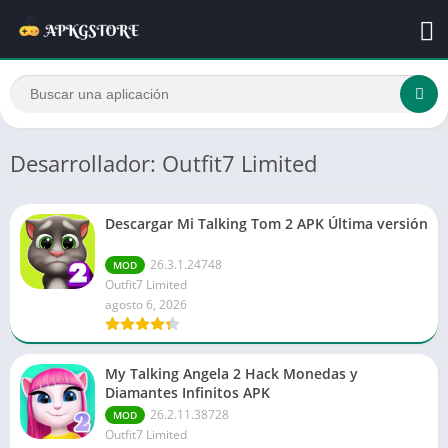
Desarrollador: Outfit7 Limited
Descargar Mi Talking Tom 2 APK Última versión
26.3.1.24748
MOD
Outfit7 Limited
agosto 6, 2026
My Talking Angela 2 Hack Monedas y
Diamantes Infinitos APK
26.2.11.38728
MOD
Outfit7 Limited