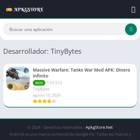
Desarrollador: TinyBytes
Massive Warfare: Tanks War Mod APK: Dinero
infinito
1.97.512
MOD
TinyBytes
agosto 10, 2026
© 2024 - Derechos reservados -
ApkgStore.Net
Android es una marca comercial de Google Inc. Todas las marcas y