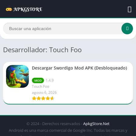
Desarrollador: Touch Foo
Descargar Swordigo Mod APK (Desbloqueado)
1.4.9
MOD
Touch Foo
agosto 6, 2026
© 2024 - Derechos reservados -
ApkgStore.Net
Android es una marca comercial de Google Inc. Todas las marcas y