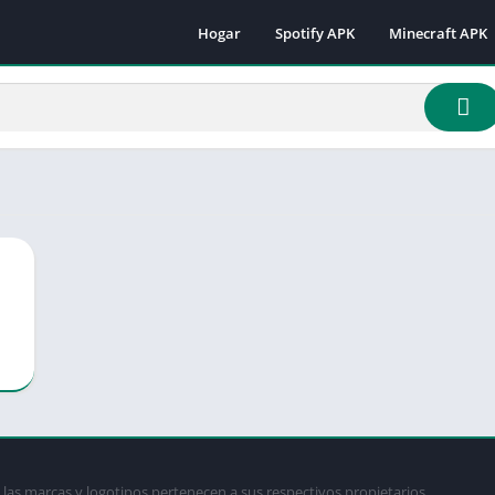
Hogar
Spotify APK
Minecraft APK
Minecraft 1.16.
Minecraft 1.18
Minecraft 1.18.
Minecraft 1.19.
Minecraft 1.19.
Minecraft 1.19.
Minecraft 1.19.
Minecraft 1.19.
Minecraft 1.19.
Minecraft 1.20.
Minecraft 1.21
las marcas y logotipos pertenecen a sus respectivos propietarios.