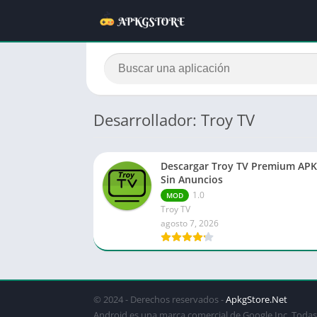
Desarrollador: Troy TV
Descargar Troy TV Premium APK
Sin Anuncios
1.0
MOD
Troy TV
agosto 7, 2026
© 2024 - Derechos reservados -
ApkgStore.Net
Android es una marca comercial de Google Inc. Todas 