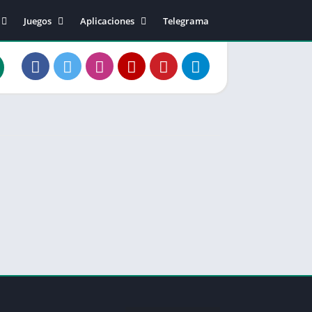
Juegos
Aplicaciones
Telegrama
40
Acción
Música y sonido
Arcade
Editor de video
2
Aventura
Fotografía
0
Casual
Comunicación
20
Carreras
Social
50
Deportes
Salud
50.02
Estrategia
Entretenimiento
81.01
Música
Personalización
83.10
Junta
Productividad
1
Juegos de Rol
Herramientas
Rompecabezas
Diseño artístico
Simulación
Educación
Tarjeta
Estilo de vida