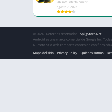
Ubisoft Entertainment
agosto 7, 2026
© 2024 - Derechos reservados -
ApkgStore.Net
Android es una marca comercial de Google Inc. Todas 
Nuestro sitio web comparte contenido con fines edu
Mapa del sitio
Privacy Policy
Quiénes somos
Des