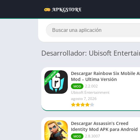
Desarrollador: Ubisoft Entert
ACTUALIZADO
Descargar Rainbow Six Mobile 
Mod – Ultima Versión
2.2.002
MOD
Ubisoft Entertainment
agosto 7, 2026
Descargar Assassin’s Creed
Identity Mod APK para Android
2.8.3007
MOD