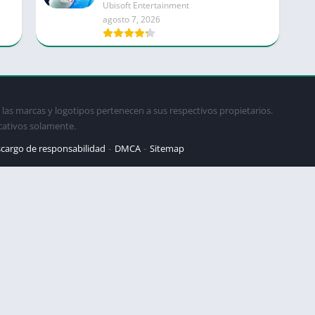
Ubisoft Entertainment
agosto 7, 2026
las marcas y logotipos pertenecen a sus respectivos propietarios.
cativos solamente.
cargo de responsabilidad
DMCA
Sitemap