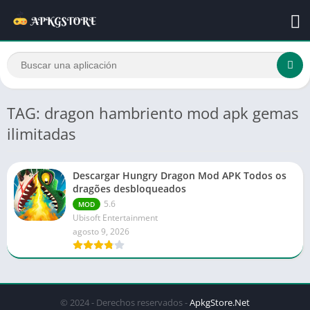
TAG: dragon hambriento mod apk gemas
ilimitadas
Descargar Hungry Dragon Mod APK Todos os
dragões desbloqueados
5.6
MOD
Ubisoft Entertainment
agosto 9, 2026
© 2024 - Derechos reservados -
ApkgStore.Net