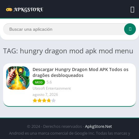
TAG: hungry dragon mod apk mod menu
Descargar Hungry Dragon Mod APK Todos os
dragões desbloqueados
5.6
MOD
Ubisoft Entertainment
agosto 7, 2026
© 2024 - Derechos reservados -
ApkgStore.Net
Android es una marca comercial de Google Inc. Todas las marcas y