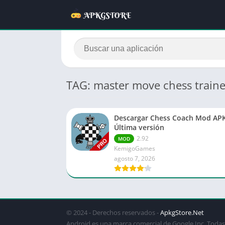
TAG: master move chess train
Descargar Chess Coach Mod AP
Última versión
2.92
MOD
KemigoGames
agosto 7, 2026
© 2024 - Derechos reservados -
ApkgStore.Net
Android es una marca comercial de Google Inc. Todas 