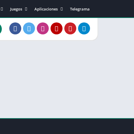
Juegos
Aplicaciones
Telegrama
40
Acción
Música y sonido
Arcade
Editor de video
2
Aventura
Fotografía
0
Casual
Comunicación
20
Carreras
Social
50
Deportes
Salud
50.02
Estrategia
Entretenimiento
81.01
Música
Personalización
83.10
Junta
Productividad
1
Juegos de Rol
Herramientas
Rompecabezas
Diseño artístico
Simulación
Educación
Tarjeta
Estilo de vida