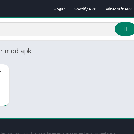
Hogar
Spotify APK
Minecraft APK
Minecraft 1.16.
Minecraft 1.18
Minecraft 1.18.
Minecraft 1.19.
er mod apk
Minecraft 1.19.
Minecraft 1.19.
K
Minecraft 1.19.
Minecraft 1.19.
Minecraft 1.19.
Minecraft 1.20.
Minecraft 1.21
las marcas y logotipos pertenecen a sus respectivos propietarios.