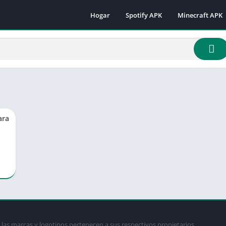
Hogar
Spotify APK
Minecraft APK
Minecraft 1.16.
Minecraft 1.18
Minecraft 1.18.
Minecraft 1.19.
Minecraft 1.19.
Minecraft 1.19.
ara
Minecraft 1.19.
Minecraft 1.19.
Minecraft 1.19.
Minecraft 1.20.
Minecraft 1.21
las marcas y logotipos pertenecen a sus respectivos propietarios.