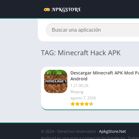
TAG: Minecraft Hack APK
Descargar Minecraft APK Mod P
Android
1.21.90.26
Mojang
agosto 7, 2026
© 2024 - Derechos reservados -
ApkgStore.Net
Android es una marca comercial de Google Inc. Todas 