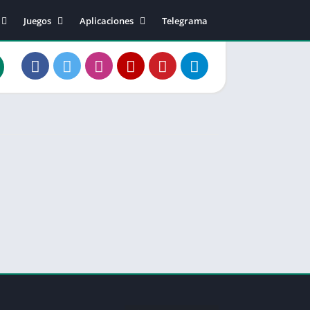
Juegos
Aplicaciones
Telegrama
40
Acción
Música y sonido
Arcade
Editor de video
2
Aventura
Fotografía
0
Casual
Comunicación
20
Carreras
Social
50
Deportes
Salud
50.02
Estrategia
Entretenimiento
81.01
Música
Personalización
83.10
Junta
Productividad
1
Juegos de Rol
Herramientas
Rompecabezas
Diseño artístico
Simulación
Educación
Tarjeta
Estilo de vida