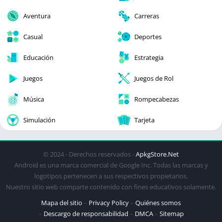
Aventura
Carreras
Casual
Deportes
Educación
Estrategia
Juegos
Juegos de Rol
Música
Rompecabezas
Simulación
Tarjeta
© 2024 - Derechos reservados -
ApkgStore.Net
Android es una marca comercial de Google Inc. Todas las marcas y
logotipos pertenecen a sus respectivos propietarios.
Nuestro sitio web comparte contenido con fines educativos solamente.
Mapa del sitio
Privacy Policy
Quiénes somos
Descargo de responsabilidad
DMCA
Sitemap