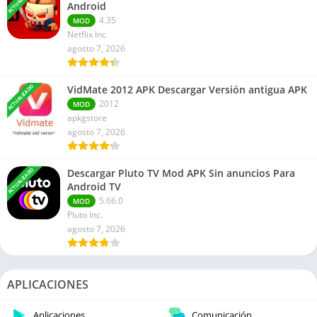
Android
4.35
MOD
Netflix Inc
agosto 7, 2026
ACTUALIZADO
VidMate 2012 APK Descargar Versión antigua APK
2012
MOD
apkgstore
agosto 7, 2026
ACTUALIZADO
Descargar Pluto TV Mod APK Sin anuncios Para
Android TV
5.66.0
MOD
Pluto Inc.
agosto 7, 2026
APLICACIONES
Aplicaciones
Comunicación