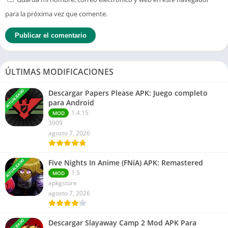
para la próxima vez que comente.
ÚLTIMAS MODIFICACIONES
ACTUALIZADO
Descargar Papers Please APK: Juego completo
para Android
1.4.15
MOD
3909
agosto 7, 2026
ACTUALIZADO
Five Nights In Anime (FNiA) APK: Remastered
1.5
MOD
apkgstore
agosto 7, 2026
ACTUALIZADO
Descargar Slayaway Camp 2 Mod APK Para