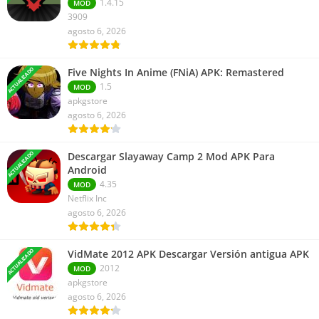
1.4.15
MOD
3909
agosto 6, 2026
ACTUALIZADO
Five Nights In Anime (FNiA) APK: Remastered
1.5
MOD
apkgstore
agosto 6, 2026
ACTUALIZADO
Descargar Slayaway Camp 2 Mod APK Para
Android
4.35
MOD
Netflix Inc
agosto 6, 2026
ACTUALIZADO
VidMate 2012 APK Descargar Versión antigua APK
2012
MOD
apkgstore
agosto 6, 2026