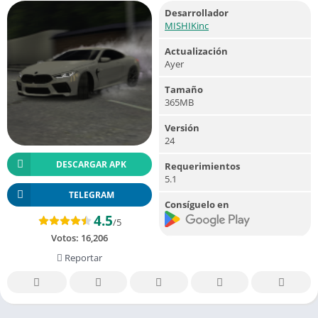
Desarrollador
MISHIKinc
Actualización
Ayer
Tamaño
365MB
Versión
24
DESCARGAR APK
Requerimientos
5.1
TELEGRAM
Consíguelo en
4.5
/5
Votos:
16,206
Reportar