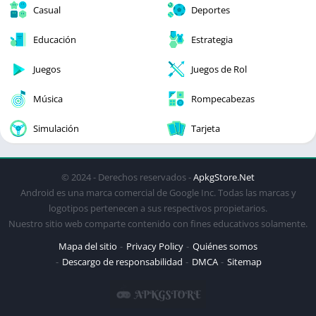
Casual
Deportes
Educación
Estrategia
Juegos
Juegos de Rol
Música
Rompecabezas
Simulación
Tarjeta
© 2024 - Derechos reservados -
ApkgStore.Net
Android es una marca comercial de Google Inc. Todas las marcas y
logotipos pertenecen a sus respectivos propietarios.
Nuestro sitio web comparte contenido con fines educativos solamente.
Mapa del sitio
Privacy Policy
Quiénes somos
Descargo de responsabilidad
DMCA
Sitemap