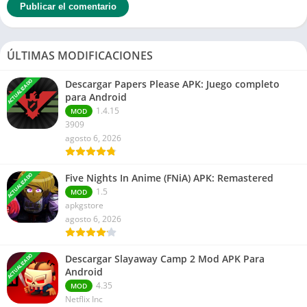
ÚLTIMAS MODIFICACIONES
ACTUALIZADO
Descargar Papers Please APK: Juego completo
para Android
1.4.15
MOD
3909
agosto 6, 2026
ACTUALIZADO
Five Nights In Anime (FNiA) APK: Remastered
1.5
MOD
apkgstore
agosto 6, 2026
ACTUALIZADO
Descargar Slayaway Camp 2 Mod APK Para
Android
4.35
MOD
Netflix Inc