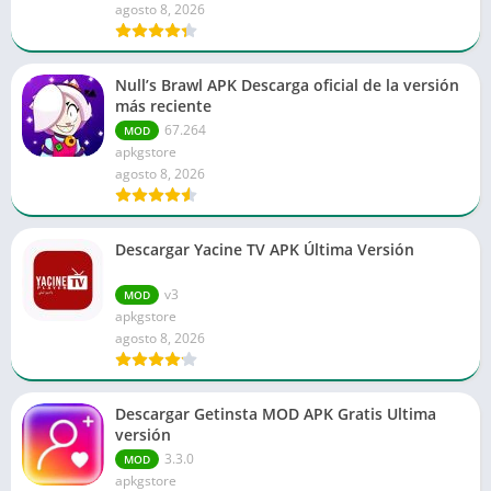
agosto 8, 2026
Null’s Brawl APK Descarga oficial de la versión
más reciente
67.264
MOD
apkgstore
agosto 8, 2026
Descargar Yacine TV APK Última Versión
v3
MOD
apkgstore
agosto 8, 2026
Descargar Getinsta MOD APK Gratis Ultima
versión
3.3.0
MOD
apkgstore