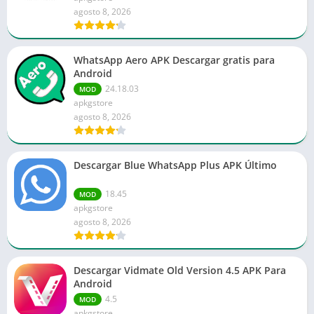
agosto 8, 2026
WhatsApp Aero APK Descargar gratis para
Android
24.18.03
MOD
apkgstore
agosto 8, 2026
Descargar Blue WhatsApp Plus APK Último
18.45
MOD
apkgstore
agosto 8, 2026
Descargar Vidmate Old Version 4.5 APK Para
Android
4.5
MOD
apkgstore