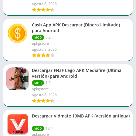
agosto 8, 2026
Cash App APK Descargar (Dinero Ilimitado)
para Android
5.21.1
MOD
apkgstore
agosto 8, 2026
Descargar FNaF Lego APK Mediafire (Ultima
versión) para Android
1.0
MOD
apkgstore
agosto 8, 2026
Descargar Vidmate 13MB APK (Versión antigua)
13.4
MOD
apkgstore