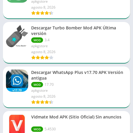
apkgstore
agosto 8, 2026
Descargar Turbo Bomber Mod APK Última
versión
3.4
MOD
apkgstore
agosto 8, 2026
Descargar WhatsApp Plus v17.70 APK Versión
antigua
17.70
MOD
apkgstore
agosto 8, 2026
Vidmate Mod APK (Sitio Oficial) Sin anuncios
5.4530
MOD