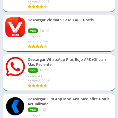
agosto 8, 2026
Descargar Vidmate 12 MB APK Gratis
6.0102
MOD
apkgstore
agosto 8, 2026
Descargar WhatsApp Plus Rojo APK (Oficial)
Más Reciente
18.70
MOD
apkgstore
agosto 8, 2026
Descargar Film App Mod APK Mediafire Gratis
Actualizada
4.4.7
MOD
apkgstore