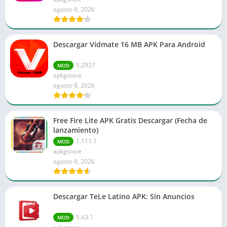
agosto 8, 2026
Descargar Vidmate 16 MB APK Para Android
5.2927
MOD
apkgstore
agosto 8, 2026
Free Fire Lite APK Gratis Descargar (Fecha de
lanzamiento)
1.111.1
MOD
apkgstore
agosto 8, 2026
Descargar TeLe Latino APK: Sin Anuncios
5.43.1
MOD