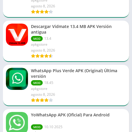
apkgstore
agosto 8, 2026
Descargar Vidmate 13.4 MB APK Versión
antigua
13.4
MOD
apkgstore
agosto 8, 2026
WhatsApp Plus Verde APK (Original) Última
versión
18.45
MOD
apkgstore
agosto 8, 2026
YoWhatsApp APK (Oficial) Para Android
10.10 2025
MOD