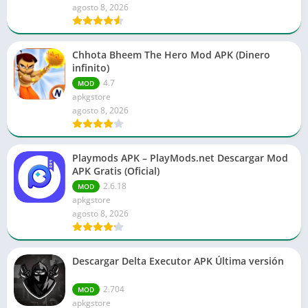
agosto 8, 2026
Chhota Bheem The Hero Mod APK (Dinero
infinito)
4.7
MOD
apkgstore
agosto 8, 2026
Playmods APK – PlayMods.net Descargar Mod
APK Gratis (Oficial)
2.6.18
MOD
apkgstore
agosto 8, 2026
Descargar Delta Executor APK Última versión
2.704
MOD
apkgstore