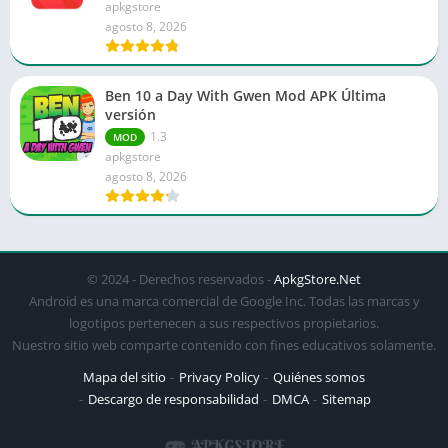
apkgstore
agosto 8, 2026
Ben 10 a Day With Gwen Mod APK Última
versión
1.3
MOD
apkgstore
agosto 8, 2026
© 2024 - Derechos reservados -
ApkgStore.Net
Android es una marca comercial de Google Inc. Todas las marcas y
logotipos pertenecen a sus respectivos propietarios.
Nuestro sitio web comparte contenido con fines educativos solamente.
Mapa del sitio
Privacy Policy
Quiénes somos
Descargo de responsabilidad
DMCA
Sitemap