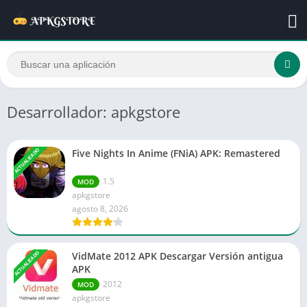
Desarrollador: apkgstore
ACTUALIZADO
Five Nights In Anime (FNiA) APK: Remastered
1.5
MOD
apkgstore
agosto 8, 2026
ACTUALIZADO
VidMate 2012 APK Descargar Versión antigua
APK
2012
MOD
apkgstore