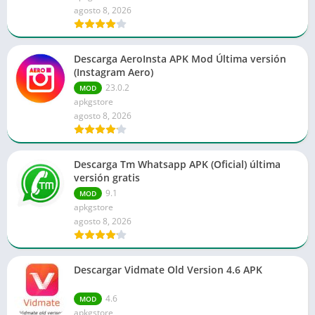
agosto 8, 2026
Descarga AeroInsta APK Mod Última versión
(Instagram Aero)
23.0.2
MOD
apkgstore
agosto 8, 2026
Descarga Tm Whatsapp APK (Oficial) última
versión gratis
9.1
MOD
apkgstore
agosto 8, 2026
Descargar Vidmate Old Version 4.6 APK
4.6
MOD
apkgstore