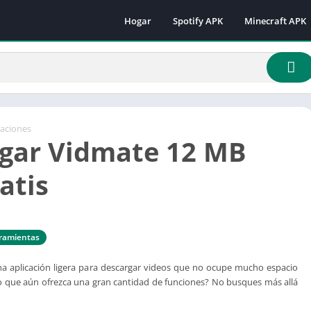
Hogar
Spotify APK
Minecraft APK
Minecraft 1.16.
Minecraft 1.18
Minecraft 1.18.
Minecraft 1.19.
Minecraft 1.19.
caciones
gar Vidmate 12 MB
Minecraft 1.19.
Minecraft 1.19.
atis
Minecraft 1.19.
Minecraft 1.19.
Minecraft 1.20.
ramientas
Minecraft 1.21
na aplicación ligera para descargar videos que no ocupe mucho espacio
ro que aún ofrezca una gran cantidad de funciones? No busques más allá