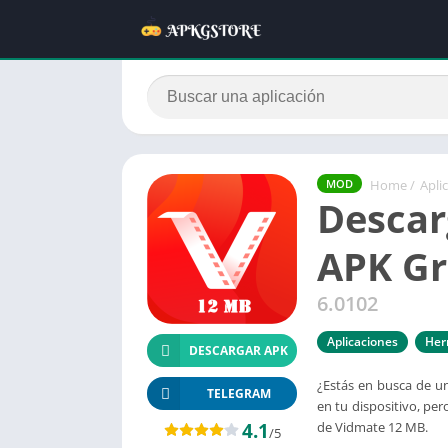
Home
/
Apli
MOD
Descar
APK Gr
6.0102
Aplicaciones
Her
DESCARGAR APK
¿Estás en busca de u
TELEGRAM
en tu dispositivo, pe
4.1
de Vidmate 12 MB.
/5