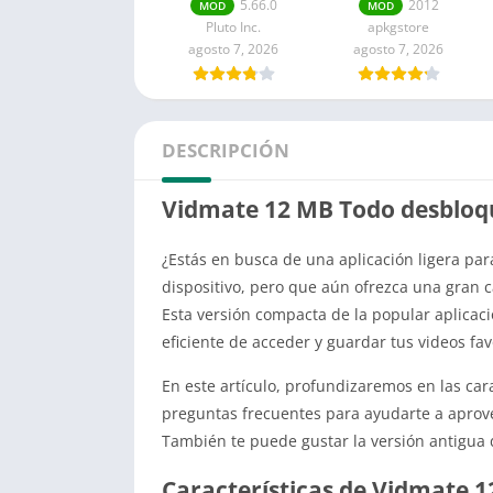
anuncios Para
antigua APK
5.66.0
2012
MOD
MOD
Android TV
Pluto Inc.
apkgstore
agosto 7, 2026
agosto 7, 2026
DESCRIPCIÓN
Vidmate 12 MB Todo desblo
¿Estás en busca de una aplicación ligera pa
dispositivo, pero que aún ofrezca una gran
Esta versión compacta de la popular aplicac
eficiente de acceder y guardar tus videos fav
En este artículo, profundizaremos en las ca
preguntas frecuentes para ayudarte a aprov
También te puede gustar la versión antigua
Características de Vidmate 