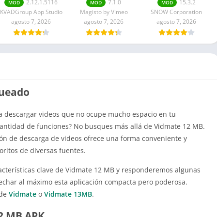
Premium
Premium
Android/iOS
2.12.1.5116
7.1.0
15.3.2
MOD
MOD
MOD
dDesbloqueado
desbloqueado
KVADGroup App Studio
Magisto by Vimeo
SNOW Corporation
agosto 7, 2026
agosto 7, 2026
agosto 7, 2026
queado
ra descargar videos que no ocupe mucho espacio en tu
 cantidad de funciones? No busques más allá de Vidmate 12 MB.
ión de descarga de videos ofrece una forma conveniente y
oritos de diversas fuentes.
racterísticas clave de Vidmate 12 MB y responderemos algunas
echar al máximo esta aplicación compacta pero poderosa.
 de
Vidmate
o
Vidmate 13MB
.
12 MB APK