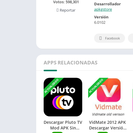
Votos:
598,301
Desarrollador
apkgstore
Reportar
Versión
6.0102
Facebook
APPS RELACIONADAS
ACTUALIZADO
ACTUALIZADO
Descargar Pluto TV
VidMate 2012 APK
Mod APK Sin
Descargar Versión