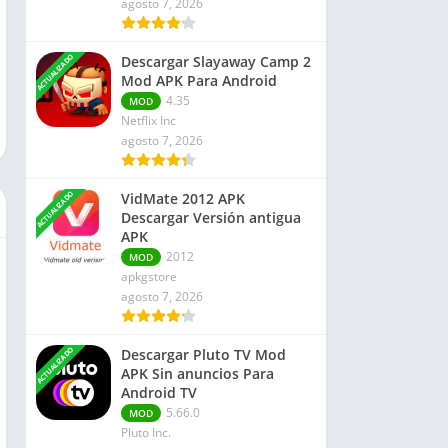
agosto 7, 2026
Finanzas
Libros y Referencias
ACTUALIZADO
Descargar Slayaway Camp 2
Rompecabezas
Mod APK Para Android
Negocio
4.35
MOD
Netflix Inc
agosto 7, 2026
ACTUALIZADO
VidMate 2012 APK
Descargar Versión antigua
APK
2012
MOD
apkgstore
agosto 7, 2026
ACTUALIZADO
Descargar Pluto TV Mod
APK Sin anuncios Para
Android TV
5.66.0
MOD
Pluto Inc.