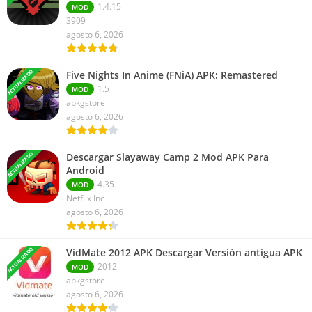
1.4.15
MOD
3909
agosto 6, 2026
ACTUALIZADO
Five Nights In Anime (FNiA) APK: Remastered
1.5
MOD
apkgstore
agosto 6, 2026
ACTUALIZADO
Descargar Slayaway Camp 2 Mod APK Para
Android
4.35
MOD
Netflix Inc
agosto 6, 2026
ACTUALIZADO
VidMate 2012 APK Descargar Versión antigua APK
2012
MOD
apkgstore
agosto 6, 2026