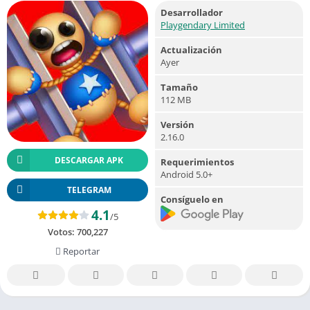
Desarrollador
Playgendary Limited
Actualización
Ayer
Tamaño
112 MB
Versión
2.16.0
DESCARGAR APK
Requerimientos
Android 5.0+
TELEGRAM
Consíguelo en
4.1
/5
Votos:
700,227
Reportar