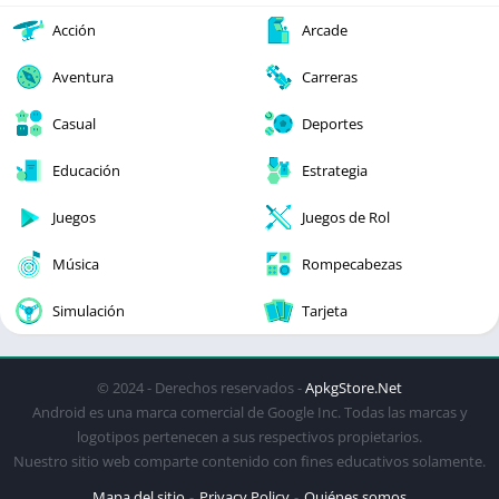
Acción
Arcade
Aventura
Carreras
Casual
Deportes
Educación
Estrategia
Juegos
Juegos de Rol
Música
Rompecabezas
Simulación
Tarjeta
© 2024 - Derechos reservados -
ApkgStore.Net
Android es una marca comercial de Google Inc. Todas las marcas y
logotipos pertenecen a sus respectivos propietarios.
Nuestro sitio web comparte contenido con fines educativos solamente.
Mapa del sitio
Privacy Policy
Quiénes somos