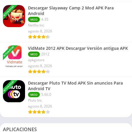
ACTUALIZADO
Descargar Slayaway Camp 2 Mod APK Para
Android
4.35
MOD
Netflix Inc
agosto 8, 2026
ACTUALIZADO
VidMate 2012 APK Descargar Versión antigua APK
2012
MOD
apkgstore
agosto 8, 2026
ACTUALIZADO
Descargar Pluto TV Mod APK Sin anuncios Para
Android TV
5.66.0
MOD
Pluto Inc.
agosto 8, 2026
APLICACIONES