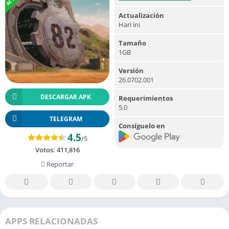
Actualización
Hari ini
Tamaño
1GB
Versión
26.0702.001
DESCARGAR APK
Requerimientos
5.0
TELEGRAM
Consíguelo en
4.5
/5
Votos:
411,816
Reportar
APPS RELACIONADAS