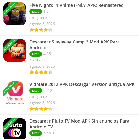
ACTUALIZADO
Five Nights In Anime (FNiA) APK: Remastered
1.5
MOD
apkgstore
agosto 8, 2026
ACTUALIZADO
Descargar Slayaway Camp 2 Mod APK Para
Android
4.35
MOD
Netflix Inc
agosto 8, 2026
ACTUALIZADO
VidMate 2012 APK Descargar Versión antigua APK
2012
MOD
apkgstore
agosto 8, 2026
ACTUALIZADO
Descargar Pluto TV Mod APK Sin anuncios Para
Android TV
5.66.0
MOD