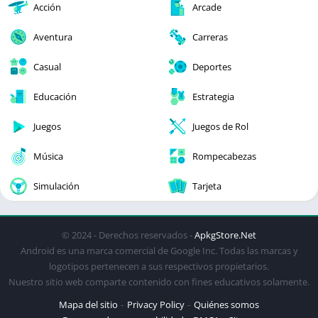
Acción
Arcade
Aventura
Carreras
Casual
Deportes
Educación
Estrategia
Juegos
Juegos de Rol
Música
Rompecabezas
Simulación
Tarjeta
© 2024 - Derechos reservados -
ApkgStore.Net
Android es una marca comercial de Google Inc. Todas las marcas y
logotipos pertenecen a sus respectivos propietarios.
Nuestro sitio web comparte contenido con fines educativos solamente.
Mapa del sitio
Privacy Policy
Quiénes somos