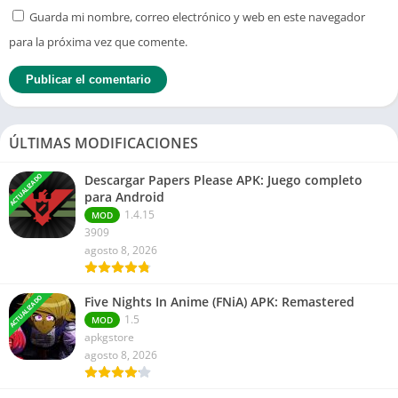
Guarda mi nombre, correo electrónico y web en este navegador
para la próxima vez que comente.
ÚLTIMAS MODIFICACIONES
ACTUALIZADO
Descargar Papers Please APK: Juego completo
para Android
1.4.15
MOD
3909
agosto 8, 2026
ACTUALIZADO
Five Nights In Anime (FNiA) APK: Remastered
1.5
MOD
apkgstore
agosto 8, 2026