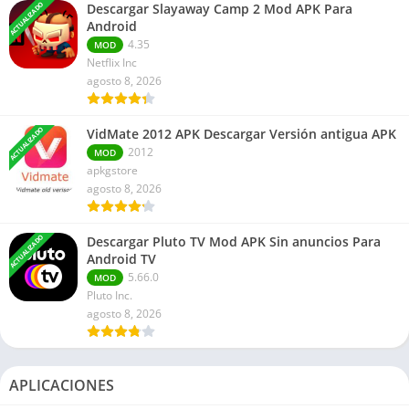
ACTUALIZADO
Descargar Slayaway Camp 2 Mod APK Para
Android
4.35
MOD
Netflix Inc
agosto 8, 2026
ACTUALIZADO
VidMate 2012 APK Descargar Versión antigua APK
2012
MOD
apkgstore
agosto 8, 2026
ACTUALIZADO
Descargar Pluto TV Mod APK Sin anuncios Para
Android TV
5.66.0
MOD
Pluto Inc.
agosto 8, 2026
APLICACIONES