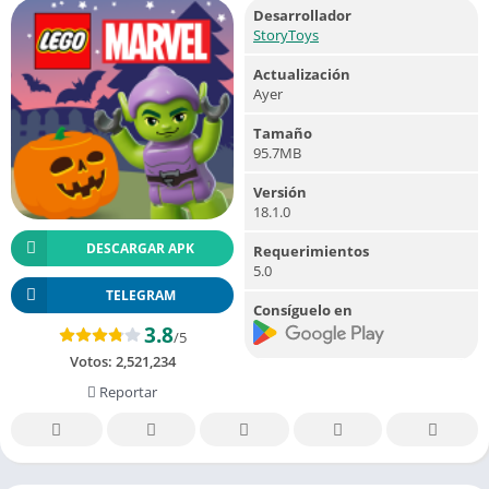
Desarrollador
StoryToys
Actualización
Ayer
Tamaño
95.7MB
Versión
18.1.0
DESCARGAR APK
Requerimientos
5.0
TELEGRAM
Consíguelo en
3.8
/5
Votos:
2,521,234
Reportar