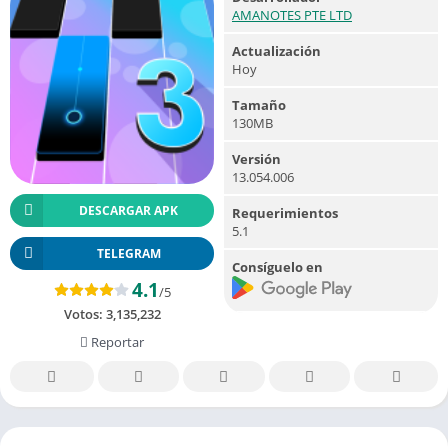
AMANOTES PTE LTD
Actualización
Hoy
Tamaño
130MB
Versión
13.054.006
DESCARGAR APK
Requerimientos
5.1
TELEGRAM
Consíguelo en
4.1
/5
Votos:
3,135,232
Reportar