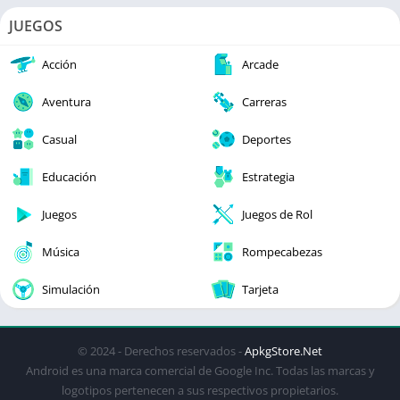
JUEGOS
Acción
Arcade
Aventura
Carreras
Casual
Deportes
Educación
Estrategia
Juegos
Juegos de Rol
Música
Rompecabezas
Simulación
Tarjeta
© 2024 - Derechos reservados -
ApkgStore.Net
Android es una marca comercial de Google Inc. Todas las marcas y
logotipos pertenecen a sus respectivos propietarios.