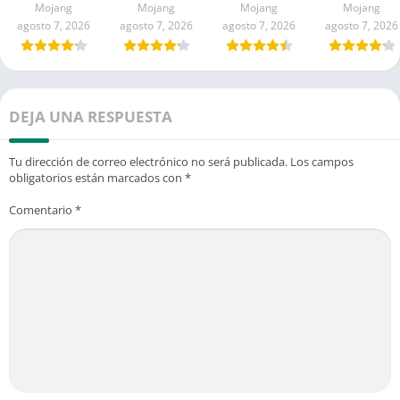
Mod para
Android
Android
Gratis para
Mojang
Mojang
Mojang
Mojang
Android
Android
agosto 7, 2026
agosto 7, 2026
agosto 7, 2026
agosto 7, 2026
DEJA UNA RESPUESTA
Tu dirección de correo electrónico no será publicada.
Los campos
obligatorios están marcados con
*
Comentario
*