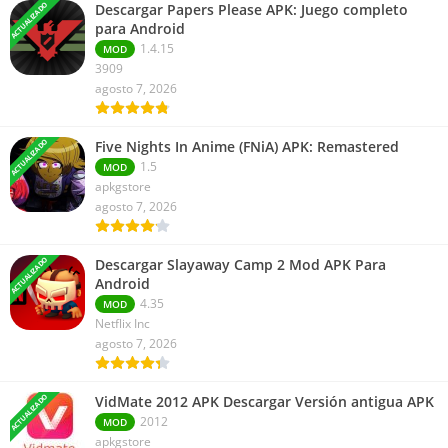
ACTUALIZADO
Descargar Papers Please APK: Juego completo
para Android
1.4.15
MOD
3909
agosto 7, 2026
ACTUALIZADO
Five Nights In Anime (FNiA) APK: Remastered
1.5
MOD
apkgstore
agosto 7, 2026
ACTUALIZADO
Descargar Slayaway Camp 2 Mod APK Para
Android
4.35
MOD
Netflix Inc
agosto 7, 2026
ACTUALIZADO
VidMate 2012 APK Descargar Versión antigua APK
2012
MOD
apkgstore