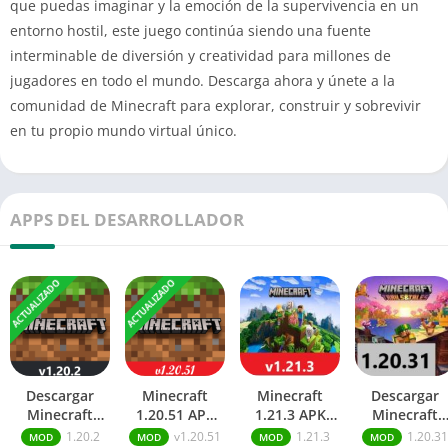
que puedas imaginar y la emoción de la supervivencia en un
entorno hostil, este juego continúa siendo una fuente
interminable de diversión y creatividad para millones de
jugadores en todo el mundo. Descarga ahora y únete a la
comunidad de Minecraft para explorar, construir y sobrevivir
en tu propio mundo virtual único.
APPS DEL DESARROLLADOR
ACTUALIZADO
ACTUALIZADO
Descargar
Minecraft
Minecraft
Descargar
Minecraft
1.20.51 APK
1.21.3 APK
Minecraft
1.20.2 APK
Mediafire para
Mediafire para
1.20.31 APK
1.20.2
v1.20.51
1.21.3
1.20.31
MOD
MOD
MOD
MOD