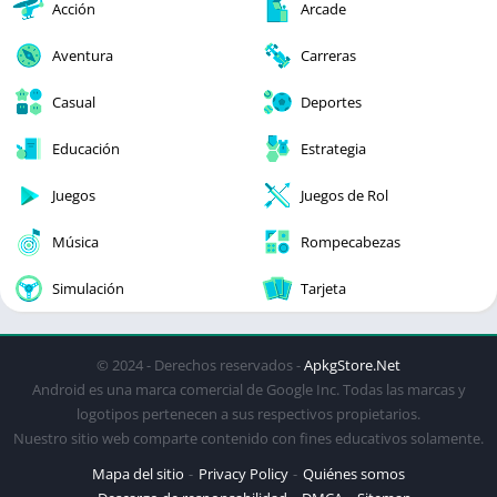
Acción
Arcade
Aventura
Carreras
Casual
Deportes
Educación
Estrategia
Juegos
Juegos de Rol
Música
Rompecabezas
Simulación
Tarjeta
© 2024 - Derechos reservados -
ApkgStore.Net
Android es una marca comercial de Google Inc. Todas las marcas y
logotipos pertenecen a sus respectivos propietarios.
Nuestro sitio web comparte contenido con fines educativos solamente.
Mapa del sitio
Privacy Policy
Quiénes somos