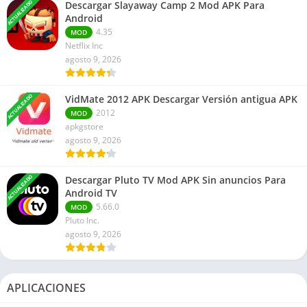
ACTUALIZADO
Descargar Slayaway Camp 2 Mod APK Para
Android
4.35
MOD
Netflix Inc
agosto 9, 2026
ACTUALIZADO
VidMate 2012 APK Descargar Versión antigua APK
2012
MOD
apkgstore
agosto 9, 2026
ACTUALIZADO
Descargar Pluto TV Mod APK Sin anuncios Para
Android TV
5.66.0
MOD
Pluto Inc.
agosto 9, 2026
APLICACIONES