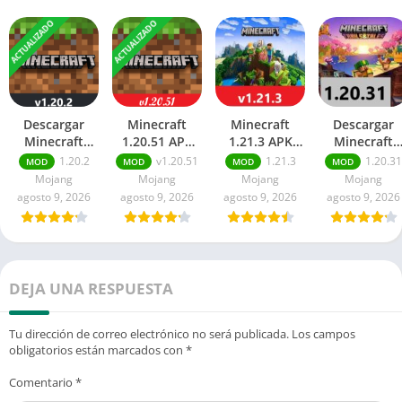
ACTUALIZADO
ACTUALIZADO
Descargar
Minecraft
Minecraft
Descargar
Minecraft
1.20.51 APK
1.21.3 APK
Minecraft
1.20.2 APK
Mediafire para
Mediafire para
1.20.31 APK
1.20.2
v1.20.51
1.21.3
1.20.31
MOD
MOD
MOD
MOD
Mod para
Android
Android
Gratis para
Mojang
Mojang
Mojang
Mojang
Android
Android
agosto 9, 2026
agosto 9, 2026
agosto 9, 2026
agosto 9, 2026
DEJA UNA RESPUESTA
Tu dirección de correo electrónico no será publicada.
Los campos
obligatorios están marcados con
*
Comentario
*