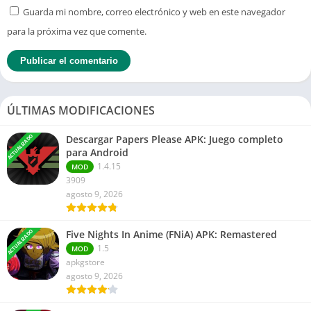
Guarda mi nombre, correo electrónico y web en este navegador
para la próxima vez que comente.
ÚLTIMAS MODIFICACIONES
ACTUALIZADO
Descargar Papers Please APK: Juego completo
para Android
1.4.15
MOD
3909
agosto 9, 2026
ACTUALIZADO
Five Nights In Anime (FNiA) APK: Remastered
1.5
MOD
apkgstore
agosto 9, 2026