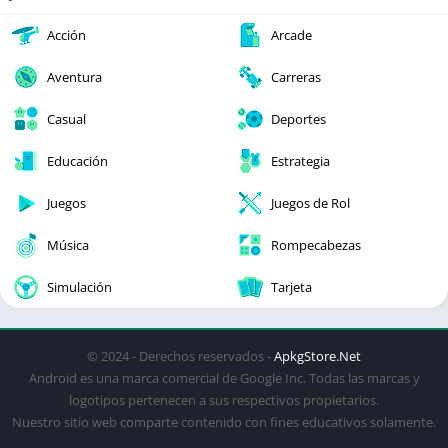
Acción
Arcade
Aventura
Carreras
Casual
Deportes
Educación
Estrategia
Juegos
Juegos de Rol
Música
Rompecabezas
Simulación
Tarjeta
© 2024 - Derechos reservados -
ApkgStore.Net
Android es una marca comercial de Google Inc. Todas las marcas y
logotipos pertenecen a sus respectivos propietarios.
Nuestro sitio web comparte contenido con fines educativos solamente.