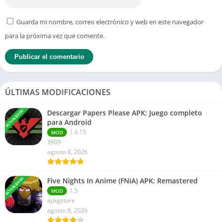
Guarda mi nombre, correo electrónico y web en este navegador
para la próxima vez que comente.
ÚLTIMAS MODIFICACIONES
ACTUALIZADO
Descargar Papers Please APK: Juego completo
para Android
1.4.15
MOD
3909
agosto 8, 2026
ACTUALIZADO
Five Nights In Anime (FNiA) APK: Remastered
1.5
MOD
apkgstore
agosto 8, 2026