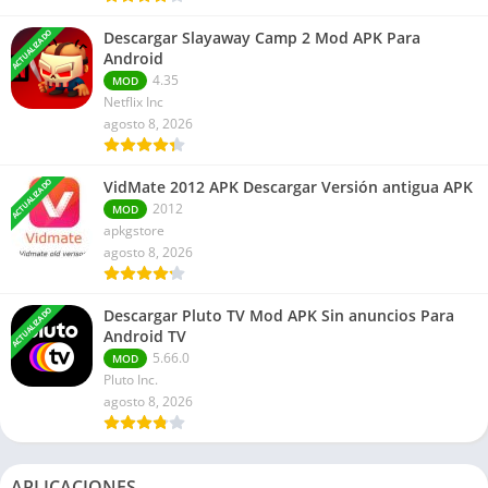
ACTUALIZADO
Descargar Slayaway Camp 2 Mod APK Para
Android
4.35
MOD
Netflix Inc
agosto 8, 2026
ACTUALIZADO
VidMate 2012 APK Descargar Versión antigua APK
2012
MOD
apkgstore
agosto 8, 2026
ACTUALIZADO
Descargar Pluto TV Mod APK Sin anuncios Para
Android TV
5.66.0
MOD
Pluto Inc.
agosto 8, 2026
APLICACIONES