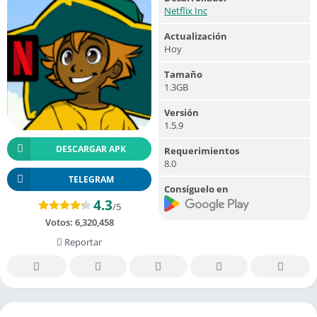
Netflix Inc
Actualización
Hoy
Tamaño
1.3GB
Versión
1.5.9
DESCARGAR APK
Requerimientos
8.0
TELEGRAM
Consíguelo en
4.3
/5
Votos:
6,320,458
Reportar