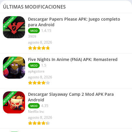
ÚLTIMAS MODIFICACIONES
ACTUALIZADO
Descargar Papers Please APK: Juego completo
para Android
1.4.15
MOD
3909
agosto 8, 2026
ACTUALIZADO
Five Nights In Anime (FNiA) APK: Remastered
1.5
MOD
apkgstore
agosto 8, 2026
ACTUALIZADO
Descargar Slayaway Camp 2 Mod APK Para
Android
4.35
MOD
Netflix Inc
agosto 8, 2026