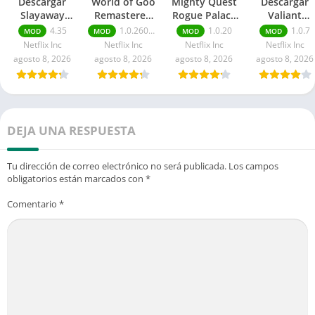
Descargar
World of Goo
Mighty Quest
Descargar
Slayaway
Remastered
Rogue Palace
Valiant
Camp 2 Mod
Mod APK:
APK: Dinero
Hearts:
4.35
1.0.26061618
1.0.20
1.0.7
MOD
MOD
MOD
MOD
APK Para
Todo
ilimitado
Coming Hom
Netflix Inc
Netflix Inc
Netflix Inc
Netflix Inc
Android
desbloqueado
Mod APK
agosto 8, 2026
agosto 8, 2026
agosto 8, 2026
agosto 8, 2026
Ultima versió
DEJA UNA RESPUESTA
Tu dirección de correo electrónico no será publicada.
Los campos
obligatorios están marcados con
*
Comentario
*