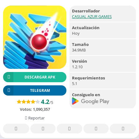
Desarrollador
CASUAL AZUR GAMES
Actualización
Hoy
Tamaño
34.9MB
Versión
1.2.10
DESCARGAR APK
Requerimientos
5.1
TELEGRAM
Consíguelo en
4.2
/5
Votos:
1,090,357
Reportar