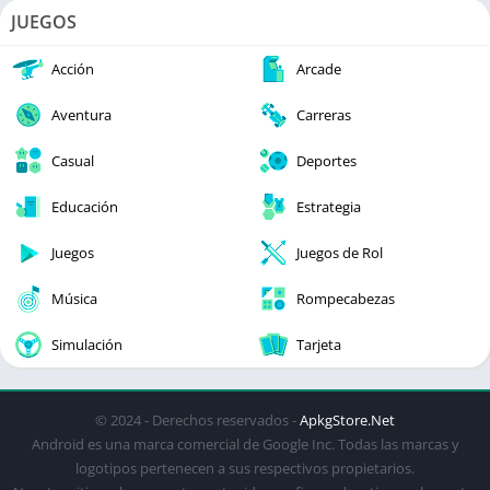
JUEGOS
Acción
Arcade
Aventura
Carreras
Casual
Deportes
Educación
Estrategia
Juegos
Juegos de Rol
Música
Rompecabezas
Simulación
Tarjeta
© 2024 - Derechos reservados -
ApkgStore.Net
Android es una marca comercial de Google Inc. Todas las marcas y
logotipos pertenecen a sus respectivos propietarios.