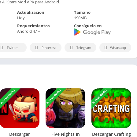
s All Stars Mod APK para Android.
Actualización
Tamaño
Hoy
190MB
Requerimientos
Consíguelo en
Android 4.1+
Twitter
Pinterest
Telegram
Whatsapp
ACTUALIZADO
ACTUALIZADO
ACTUALIZADO
Descargar
Five Nights In
Descargar Crafting