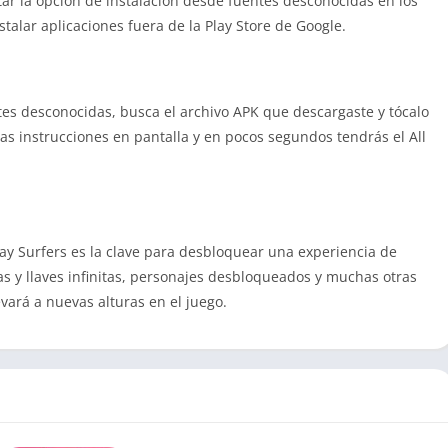
itar la opción de instalación desde fuentes desconocidas en los
nstalar aplicaciones fuera de la Play Store de Google.
tes desconocidas, busca el archivo APK que descargaste y tócalo
 las instrucciones en pantalla y en pocos segundos tendrás el All
y Surfers es la clave para desbloquear una experiencia de
s y llaves infinitas, personajes desbloqueados y muchas otras
vará a nuevas alturas en el juego.