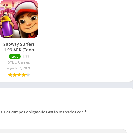
Subway Surfers
1.99 APK (Todo
ilimitado)
1.99
MOD
SYBO Games
agosto 7, 2026
a.
Los campos obligatorios están marcados con
*