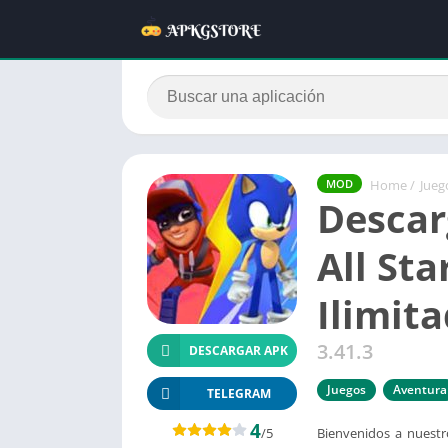
Home
/
Jueg
MOD
Descar
All St
Ilimita
3.41.3
DESCARGAR APK
Juegos
Aventura
TELEGRAM
4
/5
Bienvenidos a nuestr