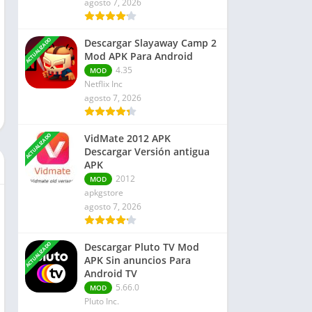
agosto 7, 2026
Finanzas
Libros y Referencias
ACTUALIZADO
Descargar Slayaway Camp 2
Rompecabezas
Mod APK Para Android
Negocio
4.35
MOD
Netflix Inc
agosto 7, 2026
ACTUALIZADO
VidMate 2012 APK
Descargar Versión antigua
APK
2012
MOD
apkgstore
agosto 7, 2026
ACTUALIZADO
Descargar Pluto TV Mod
APK Sin anuncios Para
Android TV
5.66.0
MOD
Pluto Inc.