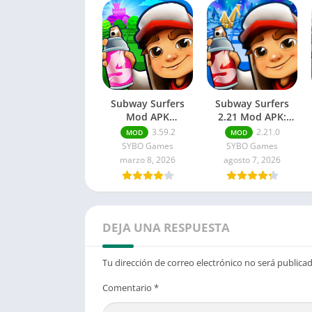
Subway Surfers
Subway Surfers
Mod APK
2.21 Mod APK:
(Monedas/llaves
Dinero ilimitado
3.59.2
2.21.0
MOD
MOD
ilimitadas)
SYBO Games
SYBO Games
marzo 8, 2026
agosto 7, 2026
DEJA UNA RESPUESTA
Tu dirección de correo electrónico no será publicad
Comentario
*