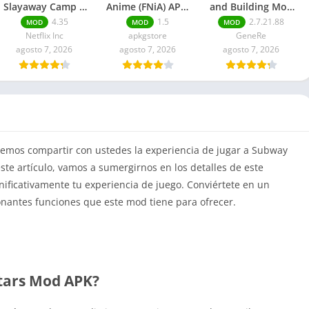
Slayaway Camp 2
Anime (FNiA) APK:
and Building Mod
Mod APK Para
Remastered
APK Dinero
4.35
1.5
2.7.21.88
MOD
MOD
MOD
Android
ilimitado
Netflix Inc
apkgstore
GeneRe
agosto 7, 2026
agosto 7, 2026
agosto 7, 2026
remos compartir con ustedes la experiencia de jugar a Subway
ste artículo, vamos a sumergirnos en los detalles de este
ficativamente tu experiencia de juego. Conviértete en un
onantes funciones que este mod tiene para ofrecer.
Stars Mod APK?