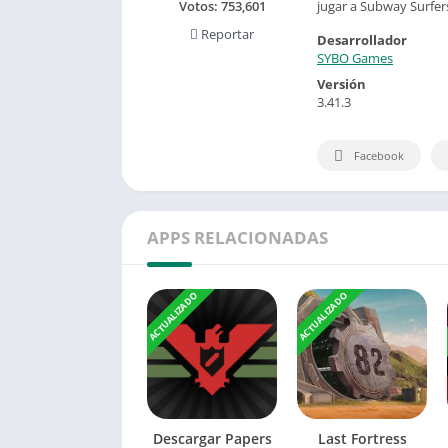
jugar a Subway Surfer
Votos:
753,601
Reportar
Desarrollador
SYBO Games
Versión
3.41.3
Facebook
APPS RELACIONADAS
ACTUALIZADO
ACTUALIZADO
Descargar Papers
Last Fortress