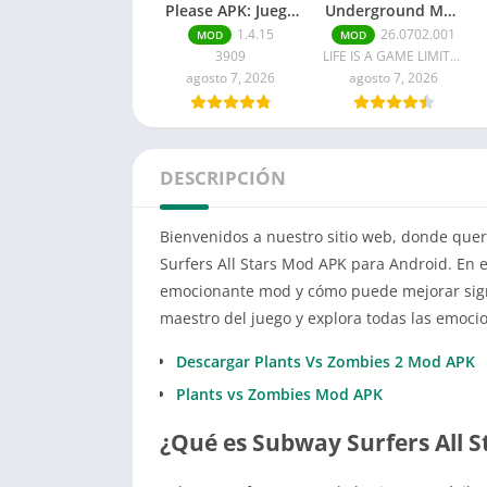
Please APK: Juego
Underground Mod
completo para
APK Última
1.4.15
26.0702.001
MOD
MOD
Android
versión
3909
LIFE IS A GAME LIMITED
agosto 7, 2026
agosto 7, 2026
DESCRIPCIÓN
Bienvenidos a nuestro sitio web, donde que
Surfers All Stars Mod APK para Android. En e
emocionante mod y cómo puede mejorar signi
maestro del juego y explora todas las emoci
Descargar Plants Vs Zombies 2 Mod APK
Plants vs Zombies Mod APK
¿Qué es Subway Surfers All 