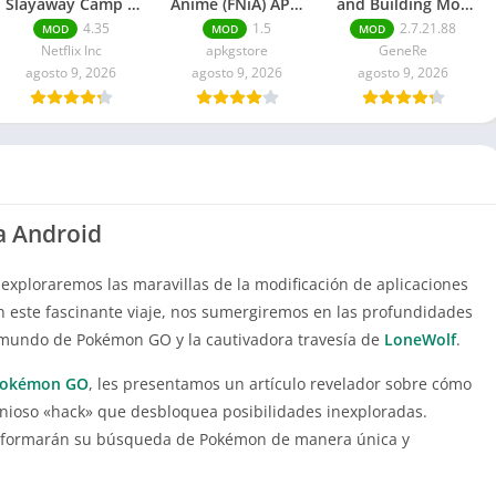
Slayaway Camp 2
Anime (FNiA) APK:
and Building Mod
Mod APK Para
Remastered
APK Dinero
4.35
1.5
2.7.21.88
MOD
MOD
MOD
Android
ilimitado
Netflix Inc
apkgstore
GeneRe
agosto 9, 2026
agosto 9, 2026
agosto 9, 2026
a Android
exploraremos las maravillas de la modificación de aplicaciones
En este fascinante viaje, nos sumergiremos en las profundidades
 mundo de Pokémon GO y la cautivadora travesía de
LoneWolf
.
okémon GO
, les presentamos un artículo revelador sobre cómo
enioso «hack» que desbloquea posibilidades inexploradas.
ansformarán su búsqueda de Pokémon de manera única y