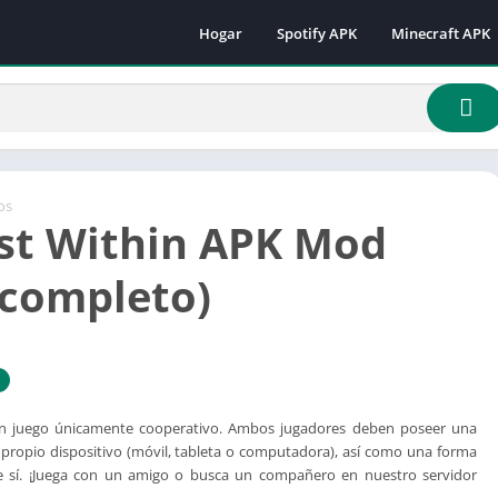
Hogar
Spotify APK
Minecraft APK
Minecraft 1.16.
Minecraft 1.18
Minecraft 1.18.
Minecraft 1.19.
Minecraft 1.19.
os
st Within APK Mod
Minecraft 1.19.
Minecraft 1.19.
 completo)
Minecraft 1.19.
Minecraft 1.19.
Minecraft 1.20.
Minecraft 1.21
un juego únicamente cooperativo. Ambos jugadores deben poseer una
 propio dispositivo (móvil, tableta o computadora), así como una forma
e sí. ¡Juega con un amigo o busca un compañero en nuestro servidor