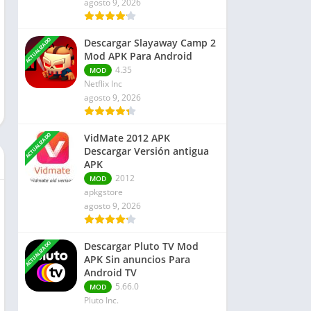
agosto 9, 2026
Finanzas
Libros y Referencias
ACTUALIZADO
Descargar Slayaway Camp 2
Rompecabezas
Mod APK Para Android
Negocio
4.35
MOD
Netflix Inc
agosto 9, 2026
ACTUALIZADO
VidMate 2012 APK
Descargar Versión antigua
APK
2012
MOD
apkgstore
agosto 9, 2026
ACTUALIZADO
Descargar Pluto TV Mod
APK Sin anuncios Para
Android TV
5.66.0
MOD
Pluto Inc.