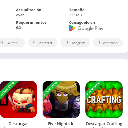
Actualización
Tamaño
Ayer
332 MB
Requerimientos
Consíguelo en
6.0
Twitter
Pinterest
Telegram
Whatsapp
ACTUALIZADO
ACTUALIZADO
ACTUALIZADO
Descargar
Five Nights In
Descargar Crafting