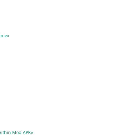
Game»
 Within Mod APK»