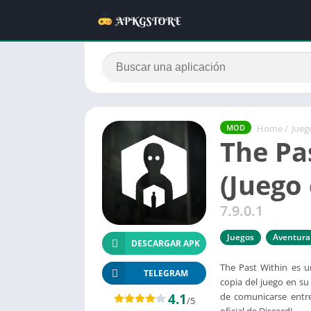
Home
/
Jueg
MOD
The Pa
(Juego
7.9.0.1
Juegos
Aventura
DESCARGAR APK
The Past Within es 
TELEGRAM
copia del juego en su
4.1
de comunicarse entr
/5
oficial de Discord!