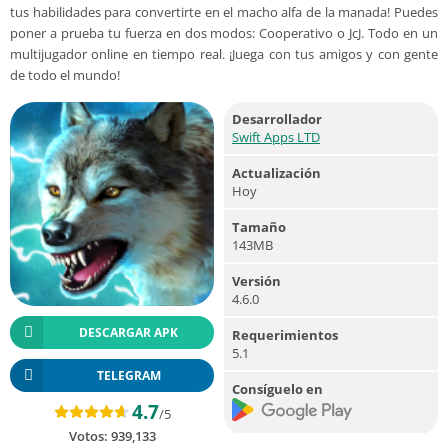
tus habilidades para convertirte en el macho alfa de la manada! Puedes
poner a prueba tu fuerza en dos modos: Cooperativo o JcJ. Todo en un
multijugador online en tiempo real. ¡Juega con tus amigos y con gente
de todo el mundo!
Desarrollador
Swift Apps LTD
Actualización
Hoy
Tamaño
143MB
Versión
4.6.0
DESCARGAR APK
Requerimientos
5.1
TELEGRAM
Consíguelo en
4.7
/5
Votos:
939,133