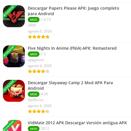
ACTUALIZADO
Descargar Papers Please APK: Juego completo
para Android
1.4.15
MOD
3909
agosto 6, 2026
ACTUALIZADO
Five Nights In Anime (FNiA) APK: Remastered
1.5
MOD
apkgstore
agosto 6, 2026
ACTUALIZADO
Descargar Slayaway Camp 2 Mod APK Para
Android
4.35
MOD
Netflix Inc
agosto 6, 2026
ACTUALIZADO
VidMate 2012 APK Descargar Versión antigua APK
2012
MOD